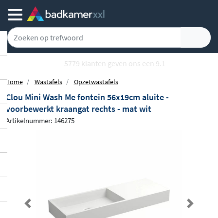
5779 klanten geven ons een 9.1
Home
Wastafels
Opzetwastafels
Clou Mini Wash Me fontein 56x19cm aluite -
voorbewerkt kraangat rechts - mat wit
Artikelnummer: 146275
Previous
Next