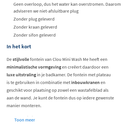
Geen overloop, dus het water kan overstromen. Daarom
adviseren we niet-afsluitbare plug
Zonder plug geleverd
Zonder kraan geleverd
Zonder sifon geleverd
In het kort
De
stijlvolle
fontein van Clou Mini Wash Me heeft een
minimalistische
vormgeving
en creëert daardoor een
luxe uitstraling
in je badkamer. De fontein met plateau
is te gebruiken in combinatie met
inbouwkranen
en
geschikt voor plaatsing op zowel een wastafelblad als
aan de wand. Je kunt de fontein dus op iedere gewenste
manier monteren.
In de fontein is geen kraangat en
geen overloopgat
Toon meer
verwerkt, waardoor je een strakker geheel krijgt. Wel