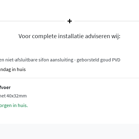
dkamerinrichtingen. Of je
orsteld goud, er is altijd
Voor complete installatie adviseren wij:
uurzaam en bestand tegen
t zorg aangebracht en
en niet-afsluitbare sifon aansluiting - geborsteld goud PVD
e invloeden. PVD-coatings
andag in huis
g en behouden hun mooie
fvoer
chet 40x32mm
orgen in huis.
ijk om zachte
nitair. Vermijd agressieve
 en gebruik geen
 afwerkingen kun je een