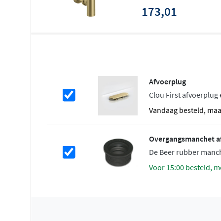
minimalistische vormgeving past perfect bij moderne ba
173,01
nu kiest voor tijdloos chroom, stoer mat zwart of luxe geb
een variant die aansluit bij jouw stijl.
Duurzaam en betrouwbaar
Dankzij het gebruik van messing is deze sifon stevig, d
Afvoerplug
dagelijks gebruik. De verschillende afwerkingen zijn me
Clou First afvoerplug 
bieden langdurige bescherming tegen vocht en dagelijks
vandaag besteld, ma
zoals brons, gunmetal en goud zijn extra krasbestendi
uitstraling jarenlang.
Overgangsmanchet a
Eenvoudig onderhoud
De Beer rubber man
voor 15:00 besteld, m
Voor het onderhoud van de Mini Suk sifon is het belangr
reinigingsmiddelen te gebruiken die geschikt zijn voor sa
middelen met zoutzuur, azijnzuur, chloor of fosforzuur,
schuursponsjes of microvezeldoekjes. Voor geborstelde