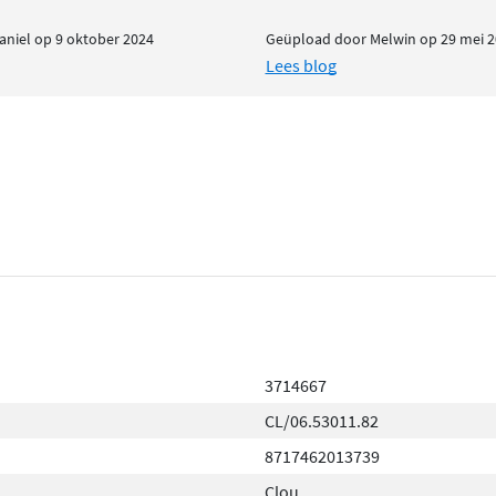
niel op 9 oktober 2024
Geüpload door Melwin op 29 mei 2
Lees blog
3714667
CL/06.53011.82
8717462013739
Clou