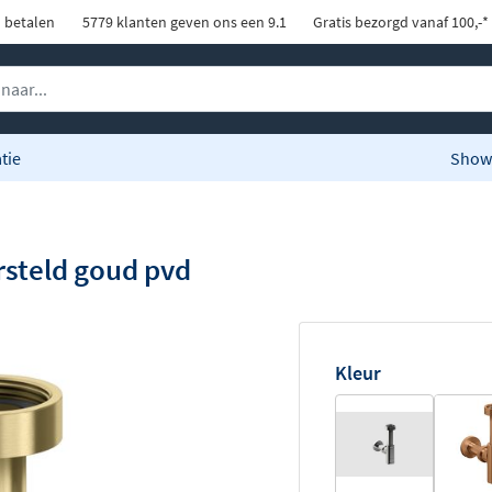
d betalen
5779 klanten geven ons een 9.1
Gratis bezorgd vanaf 100,-*
tie
Show
rsteld goud pvd
Kleur