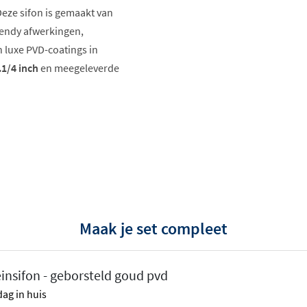
Deze sifon is gemaakt van
trendy afwerkingen,
 luxe PVD-coatings in
1/4 inch
en meegeleverde
Maak je set compleet
insifon - geborsteld goud pvd
stopt, maar juist een
ag in huis
in. De strakke,