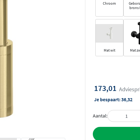
Chroom
Gebors
brons
Mat wit
Mat z
173,01
Adviespr
Je bespaart:
36,32
Aantal:
Toevoegen aan 