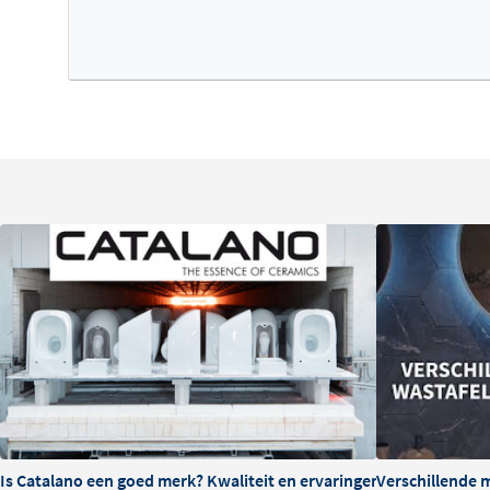
vloeibaar reinigingsmiddel of metaalpolijstmiddel gebr
afdrogen met een zachte doek. Zo blijft de sifon er als ni
Is Catalano een goed merk? Kwaliteit en ervaringen
Verschillende 