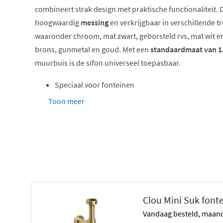
combineert strak design met praktische functionaliteit. 
hoogwaardig
messing
en verkrijgbaar in verschillende 
waaronder chroom, mat zwart, geborsteld rvs, mat wit en
brons, gunmetal en goud. Met een
standaardmaat van 1.
muurbuis is de sifon universeel toepasbaar.
Speciaal voor fonteinen
Hoogwaardig messing
Toon meer
Standaard 1.1/4 inch aansluiting
Inclusief muurbuis
Meerdere kleuren beschikbaar
Strak, zichtbaar design
Designsifon die opvalt
Clou Mini Suk fonte
De Mini Suk fonteinsifon is geen gewone sifon die je weg
vandaag besteld, maand
onderdeel dat bijdraagt aan de uitstraling van jouw fonte