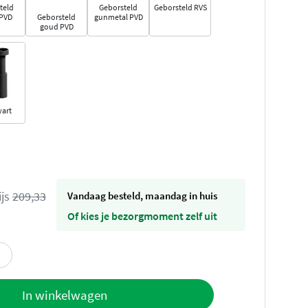
teld
Geborsteld
Geborsteld RVS
 PVD
Geborsteld
gunmetal PVD
goud PVD
wart
ijs
209,33
vandaag besteld, maandag in huis
Of kies je bezorgmoment zelf uit
offerte
In winkelwagen