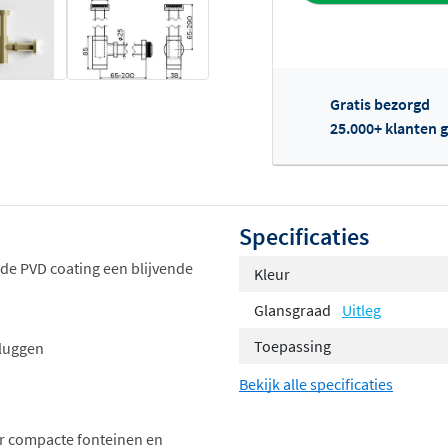
Gratis bezorgd
25.000+ klanten g
Of
Specificaties
 de PVD coating een blijvende
Kleur
Glansgraad
Uitleg
Toepassing
pluggen
Bekijk alle specificaties
or compacte fonteinen en