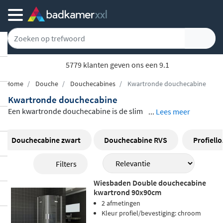
5779 klanten geven ons een 9.1
Home
Douche
Douchecabines
Kwartronde douchecabine
Kwartronde douchecabine
Een kwartronde douchecabine is de slim
...
Lees meer
me keuze als je optimaal gebruik wilt mak
en van de hoek in je badkamer. In dit asso
Douchecabine zwart
Douchecabine RVS
Profiell
rtiment vind je modellen van Wiesbaden,
Filters
zoals de Double en de Sphere, beide uitge
voerd met
8 mm dik veiligheidsglas en ee
Wiesbaden Double douchecabine
n antikalkbehandeling
voor eenvoudig on
kwartrond 90x90cm
2 afmetingen
derhoud. De cabines zijn verkrijgbaar in 9
Kleur profiel/bevestiging: chroom
0x90 cm en 100x100 cm, hebben
verstelba