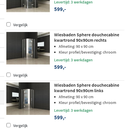
Levertijd: 3 werkdagen
re chroom aluminium profielen
en zijn ge
599,-
schikt voor montage op zowel een douche
bak als een tegelvloer.
Vergelijk
Wiesbaden Sphere douchecabine
kwartrond 90x90cm rechts
Afmeting: 90 x 90 cm
Kleur profiel/bevestiging: chroom
Levertijd: 3 werkdagen
599,-
Vergelijk
Wiesbaden Sphere douchecabine
kwartrond 90x90cm links
Afmeting: 90 x 90 cm
Kleur profiel/bevestiging: chroom
Levertijd: 3 werkdagen
599,-
Vergelijk