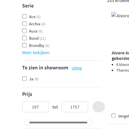
253 Artikel
Serie
Ace
(6)
Archie
(4)
Aura
(6)
Bond
(21)
Brondby
(6)
Meer bekijken
Alvoro 
geborste
6 kleur
Te zien in showroom
Uitleg
Thermos
Ja
(8)
Prijs
tot
Vergel