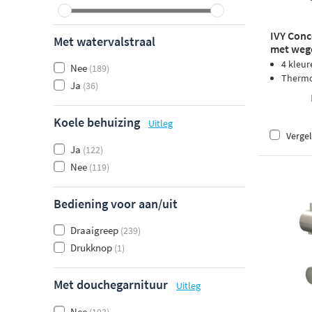
IVY Con
Met watervalstraal
met wegd
- gebors
4 kleur
Nee
(189)
Thermos
Ja
(36)
Koele behuizing
Uitleg
Vergel
Ja
(122)
Nee
(119)
Bediening voor aan/uit
Draaigreep
(239)
Drukknop
(1)
Met douchegarnituur
Uitleg
Nee