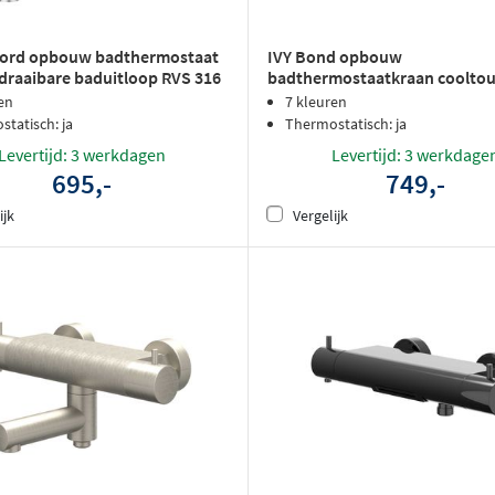
cord opbouw badthermostaat
IVY Bond opbouw
raaibare baduitloop RVS 316
badthermostaatkraan coolto
teld RVS
cascade uitloop - mat zwart P
en
7 kleuren
tatisch: ja
Thermostatisch: ja
Levertijd: 3 werkdagen
Levertijd: 3 werkdage
695,-
749,-
ijk
Vergelijk