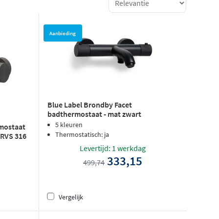
Aanbieding
Blue Label Brondby Facet
badthermostaat - mat zwart
5 kleuren
mostaat
Thermostatisch: ja
 RVS 316
Levertijd: 1 werkdag
333,15
499,74
Vergelijk