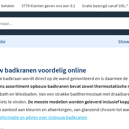
d betalen
5779 klanten geven ons een 9.1
Gratis bezorgd vanaf 100,-*
tie
Show
 badkranen voordelig online
 badkraan wordt direct op de wand gemonteerd en is daarmee de m
ns assortiment opbouw badkranen bevat zowel thermostatische m
bath en Wiesbaden. Van een strakke badthermostaat met draaibare u
iets te vinden.
De meeste modellen worden geleverd inclusief kopp
im aanbod aan kleuren en afwerkingen, van glanzend chroom tot wa
informatie en advies over Opbouw badkranen