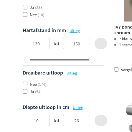
Ja
(238)
Nee
(10)
IVY Bon
Hartafstand in mm
Uitleg
chroom
7 kleur
tot
Thermos
Vergel
Draaibare uitloop
Uitleg
Nee
(174)
Ja
(54)
Diepte uitloop in cm
Uitleg
tot