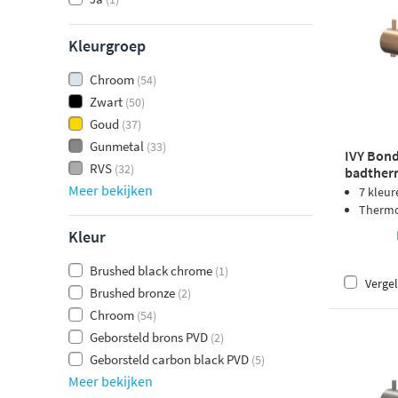
Kleurgroep
Chroom
(54)
Zwart
(50)
Goud
(37)
Gunmetal
(33)
IVY Bon
RVS
(32)
badther
cascade 
Meer bekijken
7 kleur
PVD
Thermos
Kleur
Brushed black chrome
(1)
Vergel
Brushed bronze
(2)
Chroom
(54)
Geborsteld brons PVD
(2)
Geborsteld carbon black PVD
(5)
Meer bekijken