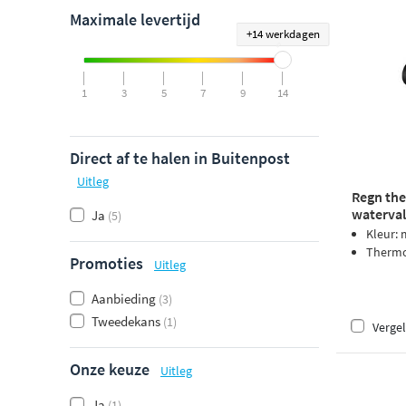
Maximale levertijd
+14 werkdagen
1
3
5
7
9
14
Direct af te halen in Buitenpost
Uitleg
Regn th
waterval
Ja
(5)
Kleur: 
Thermos
Promoties
Uitleg
Aanbieding
(3)
Tweedekans
(1)
Vergel
Onze keuze
Uitleg
Ja
(1)