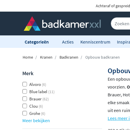
Achteraf of gesprei
Categorieën
Acties
Kenniscentrum
Inspira
Home
Kranen
Badkranen
Opbouw badkranen
Opbouw
Merk
Een opbouw
Alvoro
(6)
voorzien.
O
Blue label
(11)
Brauer, Hot
Brauer
(62)
elke smaak 
Clou
(6)
uit een ru
Grohe
(6)
Lees meer 
Meer bekijken