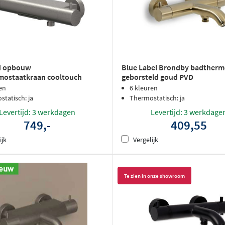
d opbouw
Blue Label Brondby badthermo
mostaatkraan cooltouch
geborsteld goud PVD
uitloop - geborsteld metal
en
6 kleuren
D
tatisch: ja
Thermostatisch: ja
Levertijd: 3 werkdagen
Levertijd: 3 werkdage
749,-
409,55
ijk
Vergelijk
Te zien in onze showroom