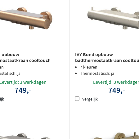
d opbouw
IVY Bond opbouw
mostaatkraan cooltouch
badthermostaatkraan coolto
uitloop - geborsteld mat koper
cascade uitloop - geborsteld n
en
7 kleuren
tatisch: ja
Thermostatisch: ja
Levertijd: 3 werkdagen
Levertijd: 3 werkdage
749,-
749,-
ijk
Vergelijk