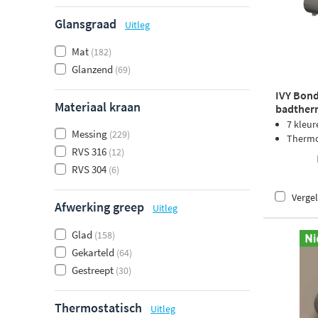
Glansgraad
Uitleg
Mat
(182)
Glanzend
(69)
IVY Bon
Materiaal kraan
badther
cascade 
7 kleur
Messing
(229)
black PV
Thermos
RVS 316
(12)
RVS 304
(6)
Vergel
Afwerking greep
Uitleg
Glad
(158)
Gekarteld
(64)
Gestreept
(30)
Thermostatisch
Uitleg