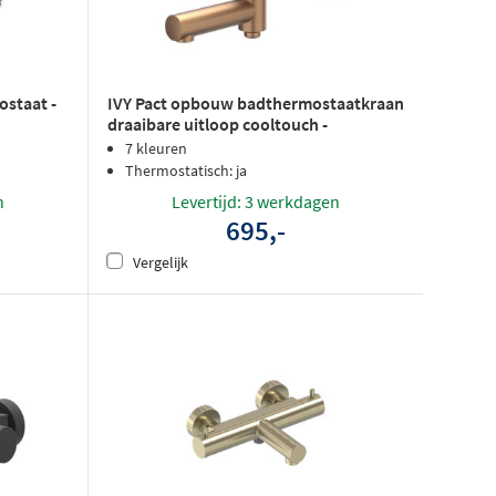
IVY Pact opbouw badthermostaatkraan
staat -
draaibare uitloop cooltouch -
geborsteld mat koper PVD
7 kleuren
Thermostatisch: ja
Levertijd: 3 werkdagen
n
695,-
Vergelijk