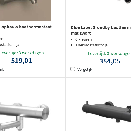
d opbouw badthermostaat -
Blue Label Brondby badthermo
mat zwart
en
6 kleuren
tatisch: ja
Thermostatisch: ja
Levertijd: 3 werkdagen
Levertijd: 3 werkdage
519,01
384,05
ijk
Vergelijk