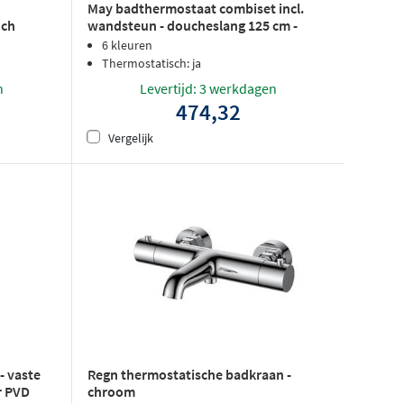
May badthermostaat combiset incl.
uch
wandsteun - doucheslang 125 cm -
om PVD
staaf handdouche - chroom
6 kleuren
Thermostatisch: ja
n
Levertijd: 3 werkdagen
474,32
Vergelijk
 vaste
Regn thermostatische badkraan -
r PVD
chroom