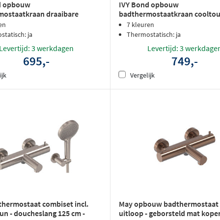
d opbouw
IVY Bond opbouw
mostaatkraan draaibare
badthermostaatkraan coolto
cooltouch - geborsteld nickel
cascade uitloop - zwart chro
en
7 kleuren
tatisch: ja
Thermostatisch: ja
Levertijd: 3 werkdagen
Levertijd: 3 werkdage
695,-
749,-
ijk
Vergelijk
hermostaat combiset incl.
May opbouw badthermostaat -
n - doucheslang 125 cm -
uitloop - geborsteld mat kope