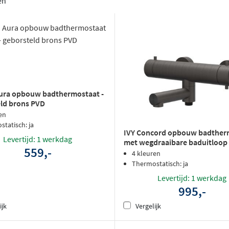
en
Aura opbouw badthermostaat -
ld brons PVD
en
tatisch: ja
IVY Concord opbouw badther
Levertijd: 1 werkdag
met wegdraaibare baduitloop
559,-
- geborsteld carbon black PVD
4 kleuren
Thermostatisch: ja
Levertijd: 1 werkdag
995,-
ijk
Vergelijk