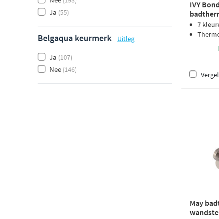
(193)
IVY Bon
Ja
(55)
badther
uitloop 
7 kleur
PVD
Thermos
Belgaqua keurmerk
Uitleg
Ja
(107)
Nee
(146)
Vergel
May badt
wandsteu