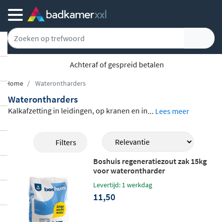
5779 klanten geven ons een 9.1
Home
Waterontharders
Waterontharders
Kalkafzetting in leidingen, op kranen en in
...
Lees meer
apparaten is een veelvoorkomend proble
em in gebieden met hard water. Met een w
Filters
aterontharder los je dit structureel op. In
Boshuis regeneratiezout zak 15kg
dit assortiment vind je
waterontharders v
voor waterontharder
an Blue Label en Boshuis
in verschillende
Levertijd: 1 werkdag
capaciteiten, inclusief bijbehorend regen
11,50
eratiezout en slimme accessoires zoals de
Boshuis Smart Sensor. Zo kies je een com