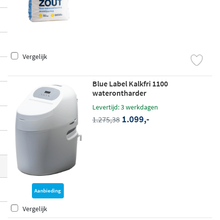
plete oplossing die past bij jouw waterver
bruik en woonsituatie, en geniet je voorta
an van zacht water door het hele huis.
Vergelijk
Blue Label Kalkfri 1100
waterontharder
Levertijd: 3 werkdagen
1.099,-
1.275,38
Aanbieding
Vergelijk