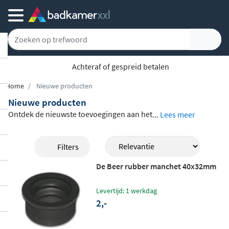
Achteraf of gespreid betalen
Home
Nieuwe producten
Nieuwe producten
Ontdek de nieuwste toevoegingen aan het
...
Lees meer
assortiment van Badkamerxxl.nl. Van
inbo
uw regendouchesets van Alvoro
in tal van
Filters
uitvoeringen en afwerkingen tot stijlvolle
De Beer rubber manchet 40x32mm
marmeren tegels van Pastorelli in een tijdl
oze travertijnlook. Daarnaast vind je hier t
Levertijd: 1 werkdag
oiletzittingen van Catalano met handige s
2,-
oftclose en snelkoppeling, een drievoudig
e zeepdispenser van Smedbo, een compo