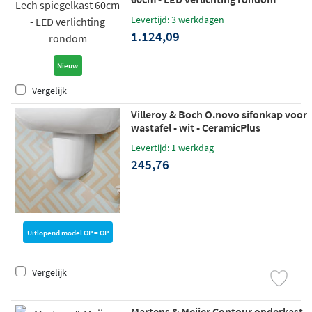
Levertijd: 3 werkdagen
1.124,09
Nieuw
Vergelijk
Villeroy & Boch O.novo sifonkap voor
wastafel - wit - CeramicPlus
Levertijd: 1 werkdag
245,76
Uitlopend model OP = OP
Vergelijk
Martens & Meijer Contour onderkast