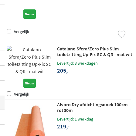
sietsteen dorpel van Alvoro en een inbou
w thermostaat afbouwdeel van Hotbath.
K
Nieuw
waliteit, stijl en functionaliteit
komen sa
men in deze gevarieerde collectie nieuwe
Vergelijk
producten.
Catalano Sfera/Zero Plus Slim
toiletzitting Up-Fix SC & QR - mat wit
Levertijd: 3 werkdagen
205,-
Nieuw
Vergelijk
Alvoro Dry afdichtingsdoek 100cm -
rol 30m
Levertijd: 1 werkdag
219,-