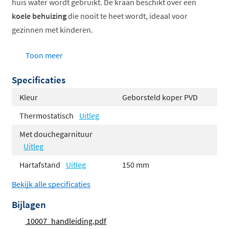
huis water wordt gebruikt. De kraan beschikt over een
koele behuizing
die nooit te heet wordt, ideaal voor
gezinnen met kinderen.
Constante watertemperatuur
Toon meer
Koele, veilige behuizing
Specificaties
Temperatuurbegrenzing ingebouwd
Verkrijgbaar in verschillende kleuren
Kleur
Geborsteld koper PVD
Inclusief koppelingen
Thermostatisch
Uitleg
Veiligheid en gebruiksgemak voorop
Met douchegarnituur
Uitleg
De ingebouwde
temperatuurbegrenzer
voorkomt dat
Hartafstand
Uitleg
150 mm
het water te heet wordt, wat brandwonden helpt
Bekijk alle specificaties
voorkomen. De draaigrepen zijn intuïtief in gebruik: een
greep regelt de temperatuur, de ander de waterdruk. Zo
Bijlagen
heb je altijd volledige controle over je badervaring.
10007_handleiding.pdf