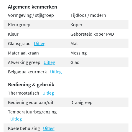
Algemene kenmerken
Vormgeving / stijlgroep
Tijdloos / modern
Kleurgroep
Koper
Kleur
Geborsteld koper PVD
Glansgraad
Uitleg
Mat
Materiaal kraan
Messing
Afwerking greep
Uitleg
Glad
Belgaqua keurmerk
Uitleg
Bediening & gebruik
Thermostatisch
Uitleg
Bediening voor aan/uit
Draaigreep
Temperatuurbegrenzing
Uitleg
Koele behuizing
Uitleg