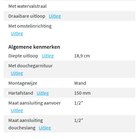
Met watervalstraal
Draaibare uitloop
Uitleg
Met omstelinrichting
Uitleg
Algemene kenmerken
Diepte uitloop
Uitleg
18,9 cm
Met douchegarnituur
Uitleg
Montagewijze
Wand
Hartafstand
Uitleg
150 mm
Maat aansluiting aanvoer
1/2"
Uitleg
Maat aansluiting
1/2"
doucheslang
Uitleg