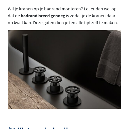
Wil je kranen op je badrand monteren? Let er dan wel op
dat de
badrand breed genoeg
is zodat je de kranen daar
op kwijt kan. Deze gaten dien je ten alle tijd zelf te maken.