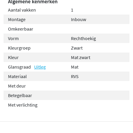
Algemene kenmerken
Met de Alvoro Harmony inbouwnis haal je een slimme
Aantal vakken
1
combinatie van design en functionaliteit in huis. Geef je
Montage
Inbouw
badkamer een opgeruimde en luxe uitstraling met deze
Omkeerbaar
veelzijdige nis!
Vorm
Rechthoekig
Kleurgroep
Zwart
Kleur
Mat zwart
Glansgraad
Uitleg
Mat
Materiaal
RVS
Met deur
Betegelbaar
Met verlichting