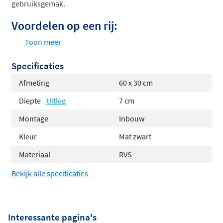
gebruiksgemak.
Voordelen op een rij:
Toon meer
Compact ontwerp: Geschikt voor de meeste
toiletruimtes en badkamers.
Specificaties
Betaalbaar alternatief: Veel voordeliger en
Afmeting
60 x 30 cm
makkelijker te installeren dan een betegelde
Diepte
Uitleg
7 cm
inbouwnis.
Montage
Inbouw
Stijlvolle opslag: Perfect om je bad- en
doucheaccessoires netjes en zichtbaar te
Kleur
Mat zwart
organiseren.
Materiaal
RVS
Beschikbare kleuren
Bekijk alle specificaties
De Alvoro Harmony is verkrijgbaar in vijf prachtige
afwerkingen:
Interessante pagina's