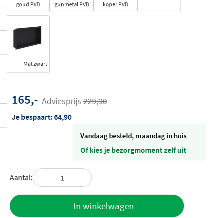
goud PVD
gunmetal PVD
koper PVD
Mat zwart
165,-
Adviesprijs
229,90
Je bespaart:
64,90
vandaag besteld, maandag in huis
Of kies je bezorgmoment zelf uit
Aantal:
Toevoegen
In winkelwagen
aan offerte