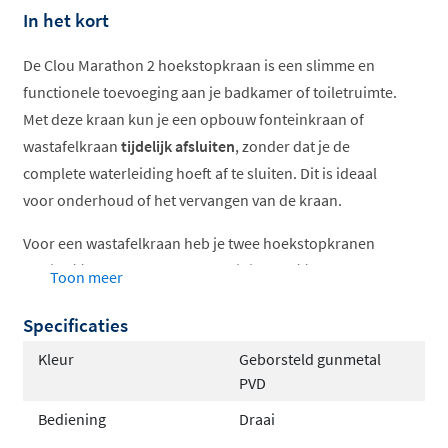
In het kort
Offertes
ophalen...
De Clou Marathon 2 hoekstopkraan is een slimme en
functionele toevoeging aan je badkamer of toiletruimte.
Met deze kraan kun je een opbouw fonteinkraan of
wastafelkraan
tijdelijk afsluiten
, zonder dat je de
complete waterleiding hoeft af te sluiten. Dit is ideaal
voor onderhoud of het vervangen van de kraan.
Voor een wastafelkraan heb je twee hoekstopkranen
nodig: één voor de koudwaterleiding en één voor de
Toon meer
warmwaterleiding.
Specificaties
Perfect te combineren met Clou
Kleur
Geborsteld gunmetal
accessoires
PVD
Bediening
Draai
Deze hoekstopkraan is perfect te combineren met de
gekleurde aansluitslangen van Clou, waardoor je een