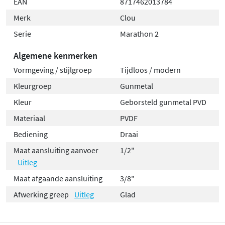
EAN
8717462013784
Merk
Clou
Serie
Marathon 2
Algemene kenmerken
Vormgeving / stijlgroep
Tijdloos / modern
Kleurgroep
Gunmetal
Kleur
Geborsteld gunmetal PVD
Materiaal
PVDF
Bediening
Draai
Maat aansluiting aanvoer
1/2"
Uitleg
Maat afgaande aansluiting
3/8"
Afwerking greep
Uitleg
Glad