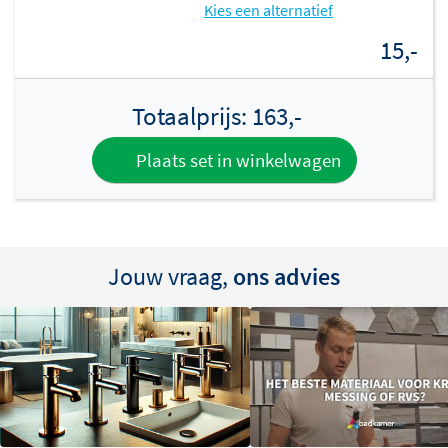
functionele Clou Marathon 2 hoekstopkraan!
Kies een alternatief
15,-
Totaalprijs:
163,-
Plaats set in winkelwagen
Jouw vraag,
ons advies