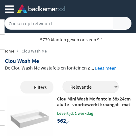
5779 klanten geven ons een 9.1
Home
Clou Wash Me
Clou Wash Me
De Clou Wash Me wastafels en fonteinen z
...
Lees meer
ijn er in een grote verscheidenheid aan m
aten, materialen en uitvoeringen, zodat er
Filters
altijd een model is dat past bij jouw badka
Clou Mini Wash Me fontein 38x24cm
mer of toiletruimte. Van compacte fontein
aluite - voorbewerkt kraangat - mat
tjes tot brede wastafels van 110 cm, elk pr
wit
Levertijd: 1 werkdag
oduct kenmerkt zich door
strakke, vlakke
562,-
lijnen
en een tijdloos wit uiterlijk. Je kunt
kiezen uit keramiek, aluite of mineraalma