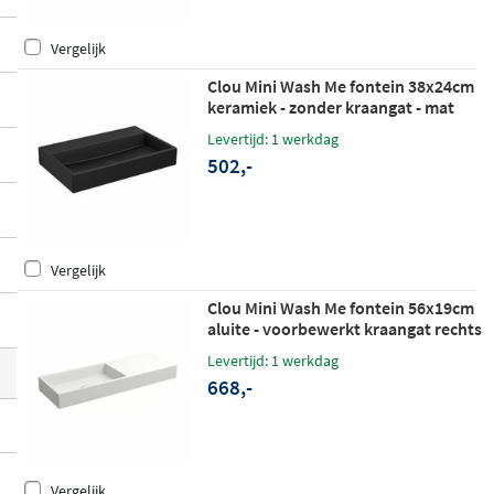
rmer, en de wastafels zijn zowel
wandhan
Vergelijk
gend als als opzetwastafel
te monteren.
Met de bijpassende pluggen, siliconen wa
Clou Mini Wash Me fontein 38x24cm
keramiek - zonder kraangat - mat
terstoppen en sifons stel je de afvoer eenv
zwart
oudig naar eigen wens samen.
Levertijd: 1 werkdag
502,-
Vergelijk
Clou Mini Wash Me fontein 56x19cm
aluite - voorbewerkt kraangat rechts
- mat wit
Levertijd: 1 werkdag
668,-
Vergelijk