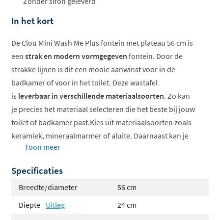
Zonder sifon geleverd
In het kort
De Clou Mini Wash Me Plus fontein met plateau 56 cm is
een
strak en modern vormgegeven
fontein. Door de
strakke lijnen is dit een mooie aanwinst voor in de
badkamer of voor in het toilet. Deze wastafel
is
leverbaar in verschillende materiaalsoorten
. Zo kan
je precies het materiaal selecteren die het beste bij jouw
toilet of badkamer past.Kies uit materiaalsoorten zoals
keramiek, mineraalmarmer of aluite. Daarnaast kan je
Toon meer
kiezen aan
welke kant de kraan
moet komen, links of
rechts?
Specificaties
Deze fontein wordt standaard geleverd zonder plug of
Breedte/diameter
56 cm
sifon. Bestel deze direct mee bij '
Maak je set compleet
',
Diepte
Uitleg
24 cm
zodat je de bestelling gelijk compleet kan ontvangen.