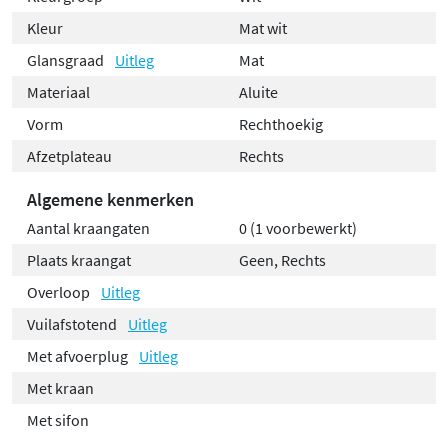
Kleur
Mat wit
Glansgraad
Uitleg
Mat
Materiaal
Aluite
Vorm
Rechthoekig
Afzetplateau
Rechts
Algemene kenmerken
Aantal kraangaten
0 (1 voorbewerkt)
Plaats kraangat
Geen, Rechts
Overloop
Uitleg
Vuilafstotend
Uitleg
Met afvoerplug
Uitleg
Met kraan
Met sifon