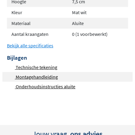
Hoogte
7,5 cm
Over deze Clou Mini Wash Me Plus
Kleur
Mat wit
fontein met plateau 56 cm:
Materiaal
Aluite
Strak en modern vormgegeven fontein
Aantal kraangaten
0 (1 voorbewerkt)
Leverbaar in verschillende materiaalsoorten
Bekijk alle specificaties
Keuze uit kraangat links of recht
Bijlagen
Technische tekening
Montagehandleiding
Onderhoudsinstructies aluite
Jouw vraag,
ons advies