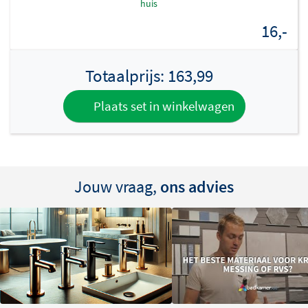
huis
Maak je installatie compleet en kies voor de stijlvolle en
16,-
functionele Clou Marathon 2 hoekstopkraan!
Totaalprijs:
163,99
Plaats set in winkelwagen
Jouw vraag,
ons advies