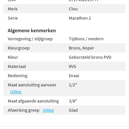
Merk
Clou
Serie
Marathon 2
Algemene kenmerken
Vormgeving / stijlgroep
Tijdloos / modern
Kleurgroep
Brons, Koper
Kleur
Geborsteld brons PVD
Materiaal
RVS
Bediening
Draai
Maat aansluiting aanvoer
1/2"
Uitleg
Maat afgaande aansluiting
3/8"
Afwerking greep
Uitleg
Glad