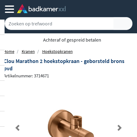
5779 klanten geven ons een 9.1
Home
Kranen
Hoekstopkranen
Clou Marathon 2 hoekstopkraan - geborsteld brons
pvd
Artikelnummer: 3714671
Previous
Next