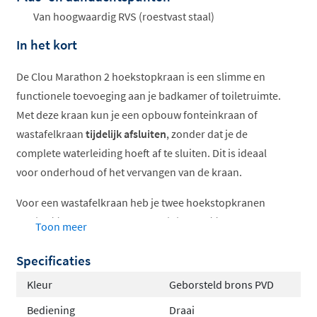
ophalen...
Van hoogwaardig RVS (roestvast staal)
In het kort
De Clou Marathon 2 hoekstopkraan is een slimme en
functionele toevoeging aan je badkamer of toiletruimte.
Met deze kraan kun je een opbouw fonteinkraan of
wastafelkraan
tijdelijk afsluiten
, zonder dat je de
complete waterleiding hoeft af te sluiten. Dit is ideaal
voor onderhoud of het vervangen van de kraan.
Voor een wastafelkraan heb je twee hoekstopkranen
nodig: één voor de koudwaterleiding en één voor de
Toon meer
warmwaterleiding.
Specificaties
Perfect te combineren met Clou
Kleur
Geborsteld brons PVD
accessoires
Bediening
Draai