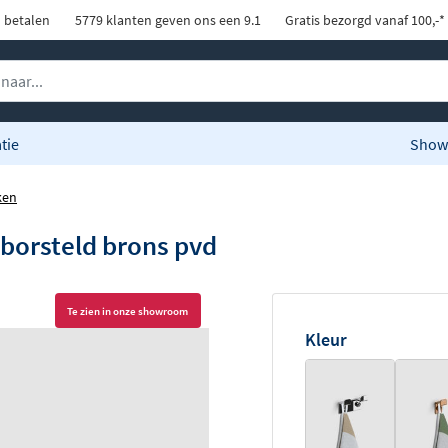
d betalen
5779 klanten geven ons een 9.1
Gratis bezorgd vanaf 100,-*
tie
Show
ken
eborsteld brons pvd
Te zien in onze showroom
Kleur