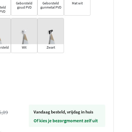
Geborsteld
Geborsteld
Mat wit
teld
goud PVD
gunmetal PVD
 PVD
rsteld
Wit
Zwart
5,09
vandaag besteld, vrijdag in huis
Of kies je bezorgmoment zelf uit