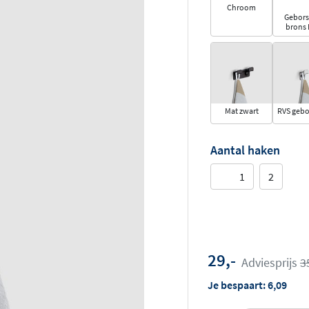
Chroom
Gebors
brons
Mat zwart
RVS gebo
Aantal haken
1
2
29,-
Adviesprijs
3
Je bespaart:
6,09