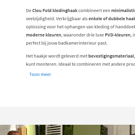
De
Clou Fold kledinghaak
combineert een
minimalisti
veelzijdigheid. Verkrijgbaar als
enkele of dubbele haa
oplossing voor het ophangen van kleding of handdoek
moderne kleuren
, waaronder drie luxe
PVD-kleuren
, 
perfect bij jouw badkamerinterieur past.
Het haakje wordt geleverd met
bevestigingsmateriaal
kunt monteren. Ideaal te combineren met andere pro
voor een harmonieus en modern geheel in je badkame
Toon meer
Clou staat bekend om
topkwaliteit en betaalbaar des
productieproces in eigen beheer te houden, garandere
en duurzaamheid.