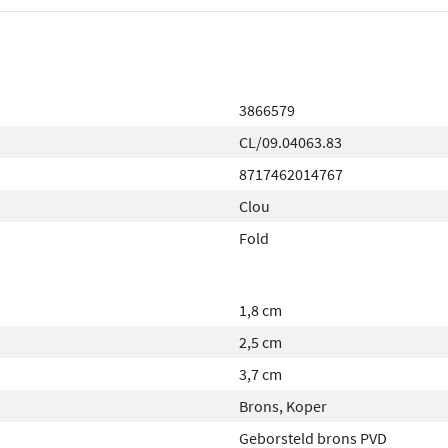
3866579
CL/09.04063.83
8717462014767
Clou
Fold
1,8 cm
2,5 cm
3,7 cm
Brons, Koper
Geborsteld brons PVD