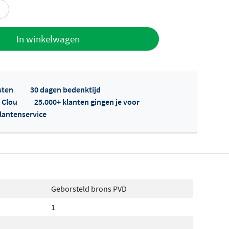
offerte
In winkelwagen
sten
30 dagen bedenktijd
p Clou
25.000+ klanten gingen je voor
klantenservice
fertes ophalen...
Geborsteld brons PVD
1