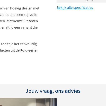
Bekijk alle specificaties
sch en hoekig design
met
k
, biedt het een stijlvolle
en. Met keuze uit
zeven
is er altijd een variant die
, zodat je het eenvoudig
ducten uit de
Fold-serie
,
r.
ign
. Door het volledige
n ze constante kwaliteit
Jouw vraag,
ons advies