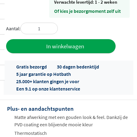
Verwachte levertijd: 1 - 2 weken
Of kies je bezorgmoment zelf uit
Aantal:
Toevoegen
In winkelwagen
aan offerte
Gratis bezorgd
30 dagen bedenktijd
5 jaar garantie op Hotbath
25.000+ klanten gingen je voor
Een 9.1 op onze klantenservice
Plus- en aandachtspunten
Offertes
ophalen...
Matte afwerking met een gouden look & feel. Dankzij de
PVD coating een blijvende mooie kleur
Thermostatisch