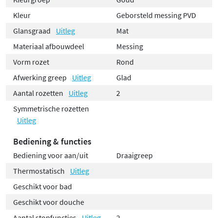
afwerking van de greep zorgt voor een comfortabele
bediening en eenvoudig onderhoud. Hotbath staat
Kleur
Geborsteld messing PVD
garant voor duurzame producten die jarenlang
Glansgraad
Uitleg
Mat
meegaan.
Materiaal afbouwdeel
Messing
Vorm rozet
Rond
Afwerking greep
Uitleg
Glad
Aantal rozetten
Uitleg
2
Symmetrische rozetten
Uitleg
Bediening & functies
Bediening voor aan/uit
Draaigreep
Thermostatisch
Uitleg
Geschikt voor bad
Geschikt voor douche
Aantal stopfuncties
Uitleg
2