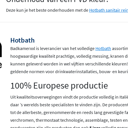
Deze kun je het beste onderhouden met de
Hotbath sanitair rei
Hotbath
Badkamerxxl is leverancier van het volledige
Hotbath
assortime
hoogwaardige kwaliteit prachtige, volledig messing, kranen 
kunnen geleverd worden in wel vijftien verschillende kleuren
geldende normen voor drinkwaterinstallaties, bouw- en keuri
100% Europese productie
Uit kwaliteitsoverwegingen vindt de productie volledig in Ita
daar ’s werelds beste specialisten te vinden zijn. De produc
tot de allerbeste, gerenommeerde en reeds lang gevestigde f
verchromen, thermostaat technologie, assemblage, testen e
producenten zijn alle producten dan ook
5 jaar
volledig gega