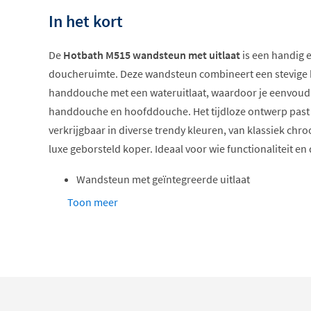
In het kort
De
Hotbath M515 wandsteun met uitlaat
is een handig e
doucheruimte. Deze wandsteun combineert een stevige 
handdouche met een wateruitlaat, waardoor je eenvoudi
handdouche en hoofddouche. Het tijdloze ontwerp past 
verkrijgbaar in diverse trendy kleuren, van klassiek chr
luxe geborsteld koper. Ideaal voor wie functionaliteit e
Wandsteun met geïntegreerde uitlaat
Geschikt voor handdouche en hoofddouche
Toon meer
Verkrijgbaar in vele kleuren
Eenvoudige montage aan de wand
1/2 inch draadaansluiting
Veelzijdig en praktisch