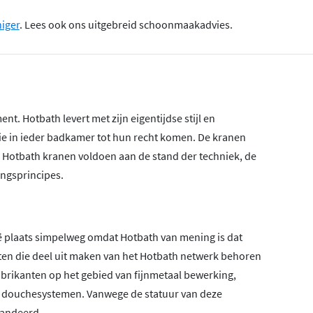
niger
. Lees ook ons uitgebreid schoonmaakadvies.
nt. Hotbath levert met zijn eigentijdse stijl en
die in ieder badkamer tot hun recht komen. De kranen
! Hotbath kranen voldoen aan de stand der techniek, de
ngsprincipes.
lië plaats simpelweg omdat Hotbath van mening is dat
enten die deel uit maken van het Hotbath netwerk behoren
abrikanten op het gebied van fijnmetaal bewerking,
n douchesystemen. Vanwege de statuur van deze
randeerd.