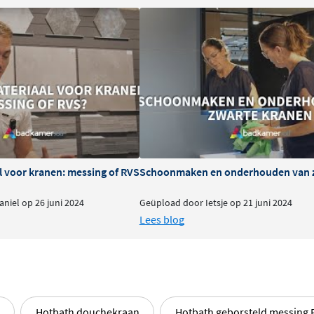
tlaat
, wat betekent dat je
iting hebt voor
elzijdige oplossing voor
maar biedt wel een stevige
 scala aan kleuren en
nikkel, geborsteld koper,
l voor kranen: messing of RVS
Schoonmaken en onderhouden van 
or kun je de wandsteun
niel op 26 juni 2024
Geüpload door Ietsje op 21 juni 2024
 Of je nu gaat voor een
Lees blog
e sfeer, er is altijd een
oorzien van een
Hotbath douchekraan
Hotbath geborsteld messing