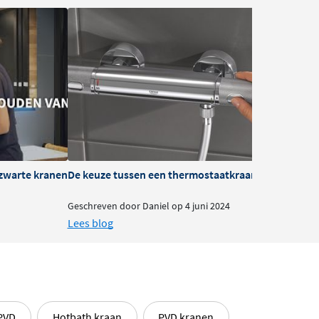
zwarte kranen
De keuze tussen een thermostaatkraan of mengkra
B
Geschreven door Daniel op 4 juni 2024
G
Lees blog
L
 PVD
Hotbath kraan
PVD kranen