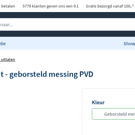
d betalen
5779 klanten geven ons een 9.1
Gratis bezorgd vanaf 100,-*
tie
Show
uitlaten
t - geborsteld messing PVD
Kleur