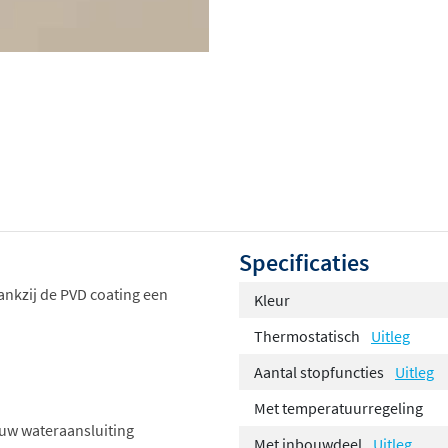
Specificaties
ankzij de PVD coating een
Kleur
Thermostatisch
Uitleg
Aantal stopfuncties
Uitleg
Met temperatuurregeling
ouw wateraansluiting
Met inbouwdeel
Uitleg