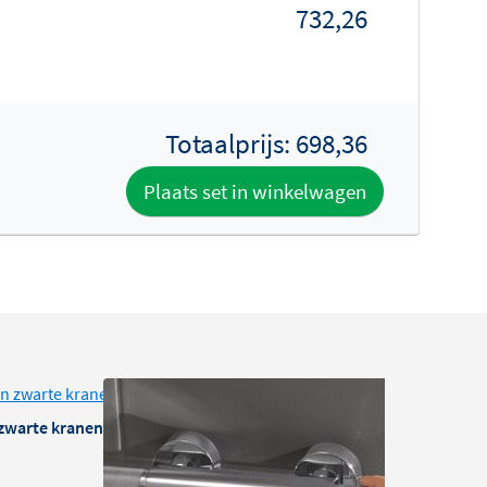
732,26
Totaalprijs:
698,36
Plaats set in winkelwagen
zwarte kranen