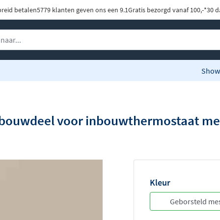
preid betalen
5779 klanten geven ons een 9.1
Gratis bezorgd vanaf 100,-*
30 d
Show
ouwdeel voor inbouwthermostaat met 
Kleur