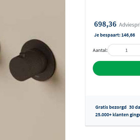
698,36
Adviespr
Je bespaart:
146,66
Aantal:
Toevoegen aan 
Gratis bezorgd
30 d
25.000+ klanten ging
Of