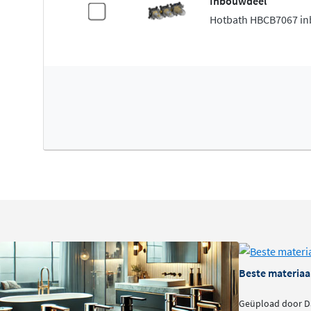
Inbouwdeel
Hotbath HBCB7067 i
Beste materiaa
Geüpload door Da