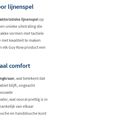
or lijnenspel
akteristieke lijnenspel
op
een unieke uitstraling die
rakke vormen met tactiele
je met kwaliteit te maken
an elk Guy Row product een
aal comfort
engkraan
, wat betekent dat
biel blijft, ongeacht
ebouwde
r, wat vooral prettig is in
ankelijk van elkaar
ndouche en handdouche kunt