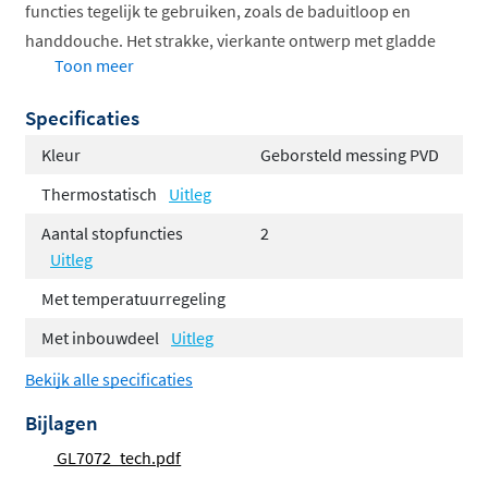
functies tegelijk te gebruiken, zoals de baduitloop en
handdouche. Het strakke, vierkante ontwerp met gladde
Toon meer
draaiknoppen geeft je badkamer een luxe, moderne
uitstraling. Verkrijgbaar in diverse trendy afwerkingen.
Specificaties
Thermostatische temperatuurregeling voor
Kleur
Geborsteld messing PVD
veiligheid
Thermostatisch
Uitleg
Twee stopkranen voor twee functies
Aantal stopfuncties
2
Inclusief uitloop van 23 cm
Uitleg
Compleet met handdouche in staafmodel
Met temperatuurregeling
Inbouwdeel niet inbegrepen, apart te bestellen
Voorzien van Hotbath Flühs en Plumber Friendly
Met inbouwdeel
Uitleg
technologie
Bekijk alle specificaties
Onderdeel van de Hotbath Gal serie
Bijlagen
GL7072_tech.pdf
De Gal serie staat bekend om zijn
strakke,