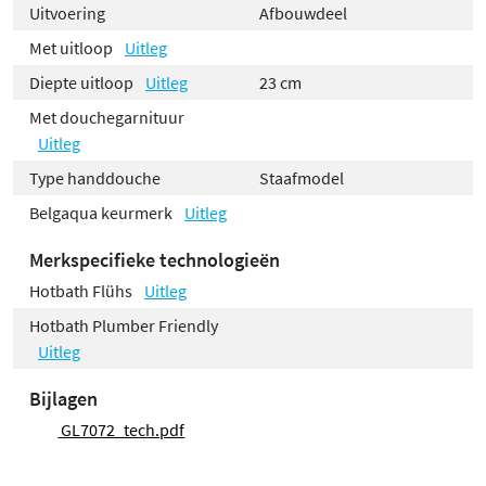
Uitvoering
Afbouwdeel
Met uitloop
Uitleg
Diepte uitloop
Uitleg
23 cm
Met douchegarnituur
Uitleg
Type handdouche
Staafmodel
Belgaqua keurmerk
Uitleg
Merkspecifieke technologieën
Hotbath Flühs
Uitleg
Hotbath Plumber Friendly
Uitleg
Bijlagen
GL7072_tech.pdf