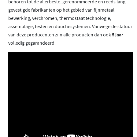
behoren tot de allerbeste, gerenommeerde en reeds lang
gevestigde fabrikanten op het gebied van fijnmetaal
bewerking, verchromen, thermostaat technologie,
assemblage, testen en douchesystemen. Vanwege de statuur
van deze producenten zijn alle producten dan ook
5 jaar
volledig gegarandeerd.