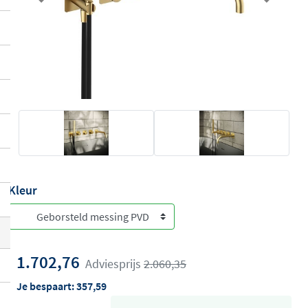
Previous
Next
Kleur
1.702,76
Adviesprijs
2.060,35
Je bespaart:
357,59