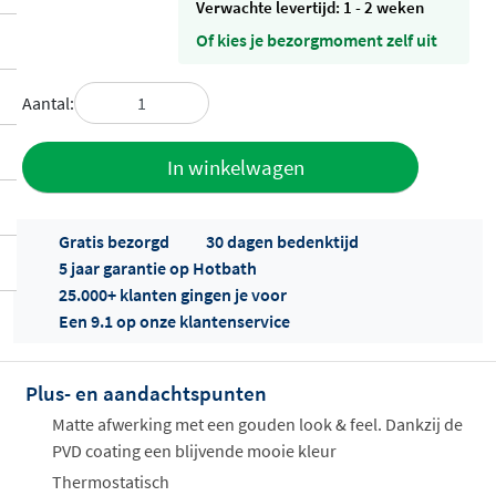
Verwachte levertijd: 1 - 2 weken
Of kies je bezorgmoment zelf uit
Aantal:
Toevoegen
In winkelwagen
aan offerte
Gratis bezorgd
30 dagen bedenktijd
5 jaar garantie op Hotbath
25.000+ klanten gingen je voor
Een 9.1 op onze klantenservice
Plus- en aandachtspunten
Offertes
ophalen...
Matte afwerking met een gouden look & feel. Dankzij de
PVD coating een blijvende mooie kleur
Thermostatisch