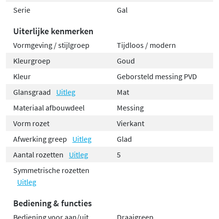
Serie
Gal
Uiterlijke kenmerken
Vormgeving / stijlgroep
Tijdloos / modern
Kleurgroep
Goud
Kleur
Geborsteld messing PVD
Glansgraad
Uitleg
Mat
Materiaal afbouwdeel
Messing
Vorm rozet
Vierkant
Afwerking greep
Uitleg
Glad
Aantal rozetten
Uitleg
5
Symmetrische rozetten
Uitleg
Bediening & functies
Bediening voor aan/uit
Draaigreep