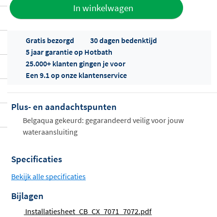
Toevoegen
In winkelwagen
aan offerte
Gratis bezorgd
30 dagen bedenktijd
5 jaar garantie op Hotbath
25.000+ klanten gingen je voor
Een 9.1 op onze klantenservice
Plus- en aandachtspunten
Offertes
ophalen...
Belgaqua gekeurd: gegarandeerd veilig voor jouw
wateraansluiting
Specificaties
Bekijk alle specificaties
Bijlagen
Installatiesheet_CB_CX_7071_7072.pdf