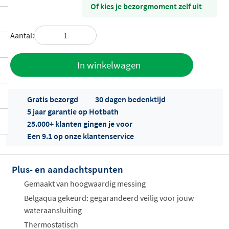
Of kies je bezorgmoment zelf uit
Aantal:
Toevoegen
In winkelwagen
aan offerte
Gratis bezorgd
30 dagen bedenktijd
5 jaar garantie op Hotbath
25.000+ klanten gingen je voor
Een 9.1 op onze klantenservice
Plus- en aandachtspunten
Offertes
ophalen...
Gemaakt van hoogwaardig messing
Belgaqua gekeurd: gegarandeerd veilig voor jouw
wateraansluiting
Thermostatisch