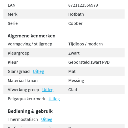
technologie
EAN
8721122556979
Merk
Hotbath
De Cobber B022 is vervaardigd uit hoogwaardig messing
en voorzien van het
Hotbath Flühs systeem
, dat
Serie
Cobber
kalkaanslag vermindert en het onderhoud
Algemene kenmerken
vergemakkelijkt. De kraan wordt geleverd inclusief
Vormgeving / stijlgroep
Tijdloos / modern
koppelingen voor een eenvoudige installatie. Met een
Kleurgroep
Zwart
uitloopdiepte van 152mm en standaard 1/2"
aansluitingen past deze badthermostaat in vrijwel elke
Kleur
Geborsteld zwart PVD
badkameropstelling. De combinatie van Italiaans design
Glansgraad
Uitleg
Mat
en moderne functionaliteit maakt deze kraan tot een
Materiaal kraan
Messing
waardevolle toevoeging aan jouw badkamer.
Afwerking greep
Uitleg
Glad
Belgaqua keurmerk
Uitleg
Bediening & gebruik
Thermostatisch
Uitleg