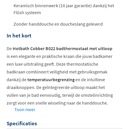
Keramisch binnenwerk (10 jaar garantie) dankzij het
Flüsh systeem
Zonder handdouche en doucheslang geleverd
In het kort
De
Hotbath Cobber B022 badthermostaat met uitloop
is een elegante en praktische kraan die jouw badkamer
een luxe uitstraling geeft. Deze thermostatische
badkraan combineert veiligheid met gebruiksgemak
dankzij de
temperatuurbegrenzing
en de intuïtieve
draaiknoppen. De geïntegreerde uitloop maakt het
vullen van je bad eenvoudig, terwijl de omstelinrichting
zorgt voor een snelle wisseling naar de handdouche.
Toon meer
Verkrijgbaar in diverse prachtige afwerkingen, van
klassiek chroom tot trendy mat zwart.
Specificaties