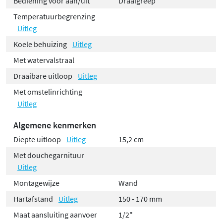
Bediening voor aan/uit
Draaigreep
Temperatuurbegrenzing
Uitleg
Koele behuizing
Uitleg
Met watervalstraal
Draaibare uitloop
Uitleg
Met omstelinrichting
Uitleg
Algemene kenmerken
Diepte uitloop
Uitleg
15,2 cm
Met douchegarnituur
Uitleg
Montagewijze
Wand
Hartafstand
Uitleg
150 - 170 mm
Maat aansluiting aanvoer
1/2"