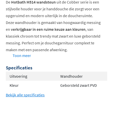
De
Hotbath M514 wandsteun
uit de Cobber serie is een
stijlvolle houder voor je handdouche die zorgt voor een
opgeruimd en modern uiterlijk in de doucheruimte.
Deze wandhouder is gemaakt van hoogwaardig messing
en
verkrijgbaar in een ruime keuze aan kleuren
, van
klassiek chroom tot trendy mat zwart en luxe geborsteld
messing. Perfect om je douchegarnituur compleet te
maken met een passende afwerking.
Toon meer
Stijlvolle wandhouder voor handdouche
Specificaties
Gemaakt van duurzaam messing
Verkrijgbaar in vele kleuren
Uitvoering
Wandhouder
Vast model, niet verstelbaar
Kleur
Geborsteld zwart PVD
Combineert perfect met Cobber kranen
Bekijk alle specificaties
De veelzijdige Cobber serie
De Hotbath Cobber collectie staat bekend om zijn