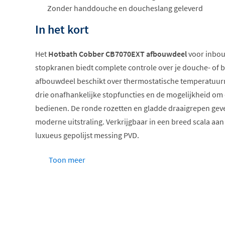
Zonder handdouche en doucheslang geleverd
In het kort
Het
Hotbath Cobber CB7070EXT afbouwdeel
voor inbou
stopkranen biedt complete controle over je douche- of ba
afbouwdeel beschikt over thermostatische temperatuurr
drie onafhankelijke stopfuncties en de mogelijkheid om d
bedienen. De ronde rozetten en gladde draaigrepen gev
moderne uitstraling. Verkrijgbaar in een breed scala aan
luxueus gepolijst messing PVD.
Drie stopfuncties
Toon meer
Thermostatische temperatuurregeling
Temperatuurbegrenzing voor veiligheid
Geschikt voor bad en douche
Verkrijgbaar in vele afwerkingen