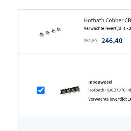
Drie stopkranen voor ultieme contro
Hotbath Cobber CB
Met
drie onafhankelijke stopfuncties
regel je precies w
Verwachte levertijd: 1 -
actief zijn. Schakel tussen hoofddouche, handdouche en
baduitloop, of gebruik meerdere functies tegelijk. De th
246,40
361,50
voor een constante, veilige watertemperatuur zonder s
wanneer elders in huis water wordt gebruikt.
De Cobber serie: tijdloos en veelzijdi
De Cobber collectie van Hotbath staat bekend om zijn
br
Inbouwdeel
tijdloze ontwerp
. Van klassiek chroom en modern mat zw
Hotbath HBCB7070 i
geborsteld koper en verouderd ijzer, er is voor elke bad
Verwachte levertijd: 
afwerking. De hoogwaardige messing constructie en du
garanderen jarenlange schoonheid en functionaliteit.
Veiligheid en gebruiksgemak