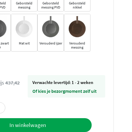
teld
Geborsteld
Geborsteld
Geborsteld
 PVD
messing
messing PVD
nikkel
 zwart
Mat wit
Verouderd ijzer
Verouderd
D
messing
ijs
437,42
Verwachte levertijd: 1 - 2 weken
Of kies je bezorgmoment zelf uit
offerte
In winkelwagen