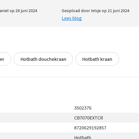
niel op 26 juni 2024
Geüpload door Ietsje op 21 juni 2024
Lees blog
er
Hotbath douchekraan
Hotbath kraan
3502376
CB7070EXTCR
8720629192857
Hotbath