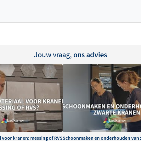
oeld te heet water, wat
draaigrepen zijn prettig in
p temperatuurwisselingen.
 afwerking tegen de wand.
Jouw vraag,
ons advies
 inbouwdeel (thermostaat
et tijdens de bouwfase
erk geplaatst en afgewerkt.
lleert voor een probleemloos
l voor kranen: messing of RVS
Schoonmaken en onderhouden van 