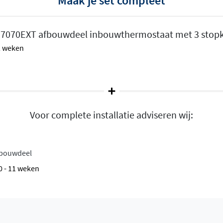
Maak je set compleet
le
7070EXT afbouwdeel inbouwthermostaat met 3 stop
elke uitstroomopeningen
 2 weken
 bijvoorbeeld een
ermostatische regeling zorgt
chommelingen, zelfs
g
Voor complete installatie adviseren wij:
ede kleurenpalet en
art tot warme tinten zoals
nbouwdeel
kamerstijl een passende
10 - 11 weken
urzame PVD-coatings