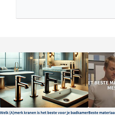
De ingebouwde
temperatuurbegrenzing
voorkomt onbed
vooral belangrijk is in gezinnen met kinderen. De gladde 
gebruik en de thermostatische regeling reageert snel o
Het Hotbath Flühs systeem zorgt voor een nette, strakke
Let op: alleen afbouwdeel
Dit product is een
afbouwdeel zonder inbouwdeel
. Het
met drie uitgangen) dient apart besteld te worden en mo
ingemetseld worden. Dit afbouwdeel wordt na het tegelw
Zorg dat je loodgieter tijdig het juiste inbouwdeel insta
eindresultaat.
Welk (A)merk kranen is het beste voor je badkamer?
Beste materiaa