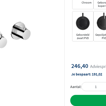
Chroom
Gebors
koper
Geborsteld
Gepolijst
zwart PVD
PV
246,40
Adviespr
Je bespaart:
191,02
Aantal:
Toevoegen aan 