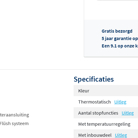
Gratis bezorgd
5 jaar garantie o
Een 9.1 op onze 
Of
Specificaties
Kleur
Thermostatisch
Uitleg
Aantal stopfuncties
Uitleg
teraansluiting
 Flüsh systeem
Met temperatuurregeling
Met inbouwdeel
Uitleg