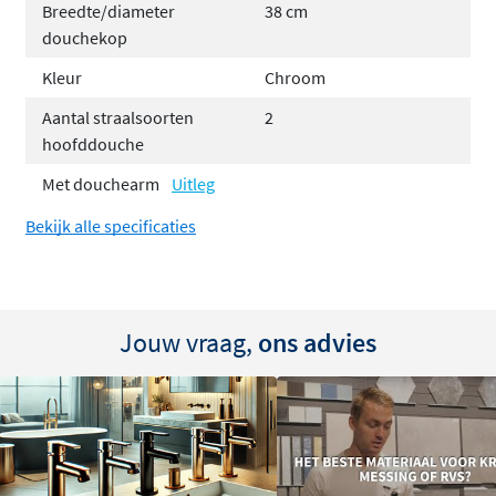
Breedte/diameter
38 cm
douchekop
Kleur
Chroom
Aantal straalsoorten
2
hoofddouche
Met douchearm
Uitleg
Bekijk alle specificaties
Jouw vraag,
ons advies