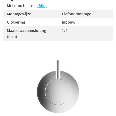
Met douchearm
Uitleg
Montagewijze
Plafondmontage
Uitvoering
Inbouw
Maat draadaansluiting
1/2"
(inch)