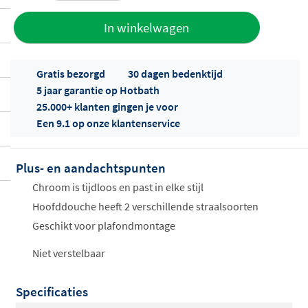
Toevoegen
In winkelwagen
aan offerte
Gratis bezorgd
30 dagen bedenktijd
5 jaar garantie op Hotbath
25.000+ klanten gingen je voor
Een 9.1 op onze klantenservice
Plus- en aandachtspunten
Offertes
ophalen...
Chroom is tijdloos en past in elke stijl
Hoofddouche heeft 2 verschillende straalsoorten
Geschikt voor plafondmontage
Niet verstelbaar
Specificaties