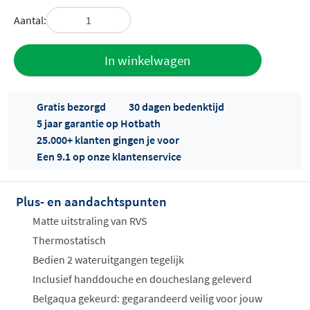
Aantal:
Toevoegen
In winkelwagen
aan offerte
Gratis bezorgd
30 dagen bedenktijd
5 jaar garantie op Hotbath
25.000+ klanten gingen je voor
Een 9.1 op onze klantenservice
Plus- en aandachtspunten
Offertes
ophalen...
Matte uitstraling van RVS
Thermostatisch
Bedien 2 wateruitgangen tegelijk
Inclusief handdouche en doucheslang geleverd
Belgaqua gekeurd: gegarandeerd veilig voor jouw