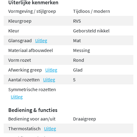
Uiterlijke kenmerken
Vormgeving / stijlgroep
Tijdloos / modern
Kleurgroep
RVS
Kleur
Geborsteld nikkel
Glansgraad
Uitleg
Mat
Materiaal afbouwdeel
Messing
Vorm rozet
Rond
Afwerking greep
Uitleg
Glad
Aantal rozetten
Uitleg
5
Symmetrische rozetten
Uitleg
Bediening & functies
Bediening voor aan/uit
Draaigreep
Thermostatisch
Uitleg