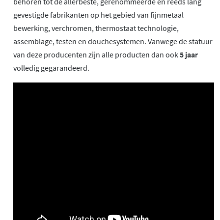
behoren tot de allerbeste, gerenommeerde en reeds lang
gevestigde fabrikanten op het gebied van fijnmetaal
bewerking, verchromen, thermostaat technologie,
assemblage, testen en douchesystemen. Vanwege de statuur
van deze producenten zijn alle producten dan ook
5 jaar
volledig gegarandeerd.