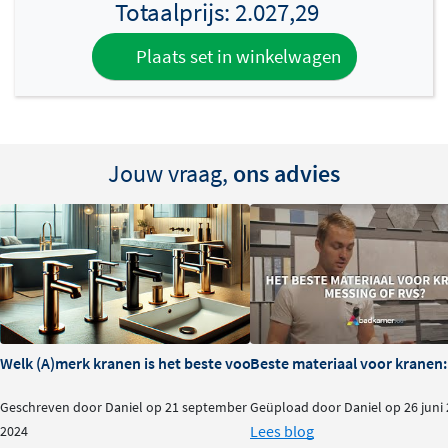
Totaalprijs:
2.027,29
eenvoudig en snel kan plaatsen, zonder gedoe.
Bovendien is de kraan voorzien van een
Plaats set in winkelwagen
temperatuurbegrenzer
, zodat je geen risico loopt op te
heet water.
Jouw vraag,
ons advies
Welk (A)merk kranen is het beste voor je badkamer?
Beste materiaal voor kranen:
Geschreven door Daniel op 21 september
Geüpload door Daniel op 26 juni
Lees blog
2024