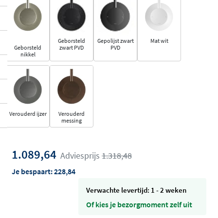
Geborsteld
Gepolijst zwart
Mat wit
Geborsteld
zwart PVD
PVD
nikkel
Verouderd ijzer
Verouderd
messing
1.089,64
Adviesprijs
1.318,48
Je bespaart:
228,84
Verwachte levertijd: 1 - 2 weken
Of kies je bezorgmoment zelf uit