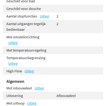
Geschikt voor bad
Geschikt voor douche
Aantal stopfuncties
Uitleg
2
Aantal uitgangen tegelijk
2
bedienbaar
Met omstelinrichting
Uitleg
Met temperatuurregeling
Temperatuurbegrenzing
Uitleg
High Flow
Uitleg
Algemeen
Met inbouwdeel
Uitleg
Uitvoering
Afbouwdeel
Met uitloop
Uitleg