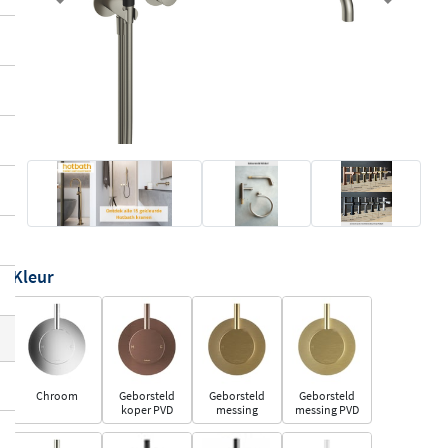
Previous
Next
Kleur
Chroom
Geborsteld
Geborsteld
Geborsteld
koper PVD
messing
messing PVD