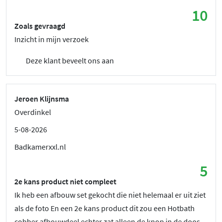
10
Zoals gevraagd
Inzicht in mijn verzoek
Deze klant beveelt ons aan
Jeroen Klijnsma
Overdinkel
5-08-2026
Badkamerxxl.nl
5
2e kans product niet compleet
Ik heb een afbouw set gekocht die niet helemaal er uit ziet
als de foto En een 2e kans product dit zou een Hotbath
cobber afbouwdeel echter zat alleen de knop in de doos