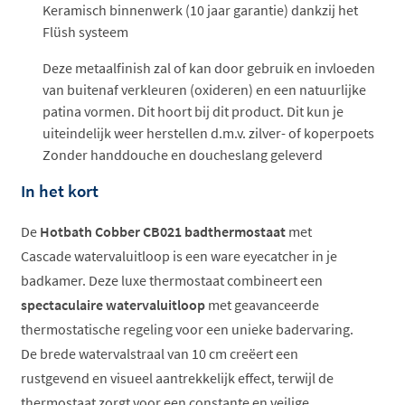
Keramisch binnenwerk (10 jaar garantie) dankzij het
Flüsh systeem
Deze metaalfinish zal of kan door gebruik en invloeden
van buitenaf verkleuren (oxideren) en een natuurlijke
patina vormen. Dit hoort bij dit product. Dit kun je
uiteindelijk weer herstellen d.m.v. zilver- of koperpoets
Zonder handdouche en doucheslang geleverd
In het kort
De
Hotbath Cobber CB021 badthermostaat
met
Cascade watervaluitloop is een ware eyecatcher in je
badkamer. Deze luxe thermostaat combineert een
spectaculaire watervaluitloop
met geavanceerde
thermostatische regeling voor een unieke badervaring.
De brede watervalstraal van 10 cm creëert een
rustgevend en visueel aantrekkelijk effect, terwijl de
thermostaat zorgt voor een constante en veilige