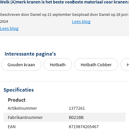
Welk (A)merk kranen is het beste voor je badkamer?
Beste materiaal voor kranen:
aansluitingen maakt het product geschikt voor vrijwel
Geschreven door Daniel op 21 september
Geüpload door Daniel op 26 juni
elke badkamersituatie. Het hoogwaardige messing
Lees blog
2024
materiaal garandeert duurzaamheid en een lange
Lees blog
levensduur.
Interessante pagina's
Gouden kraan
Hotbath
Hotbath Cobber
H
Specificaties
Product
Artikelnummer
1377261
Fabrikantnummer
B021BB
EAN
8719874205467