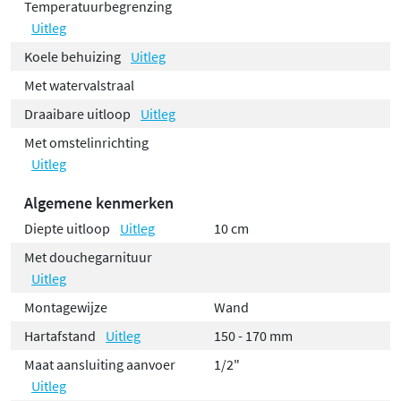
Temperatuurbegrenzing
Uitleg
Koele behuizing
Uitleg
Met watervalstraal
Draaibare uitloop
Uitleg
Met omstelinrichting
Uitleg
Algemene kenmerken
Diepte uitloop
Uitleg
10 cm
Met douchegarnituur
Uitleg
Montagewijze
Wand
Hartafstand
Uitleg
150 - 170 mm
Maat aansluiting aanvoer
1/2"
Uitleg