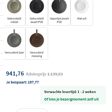
Geborsteld
Geborsteld
Gepolijst zwart
Mat wit
nikkel
zwart PVD
PVD
Verouderd ijzer
Verouderd
messing
941,76
Adviesprijs
1.139,53
Je bespaart:
197,77
Verwachte levertijd: 1 - 2 weken
Of kies je bezorgmoment zelf uit