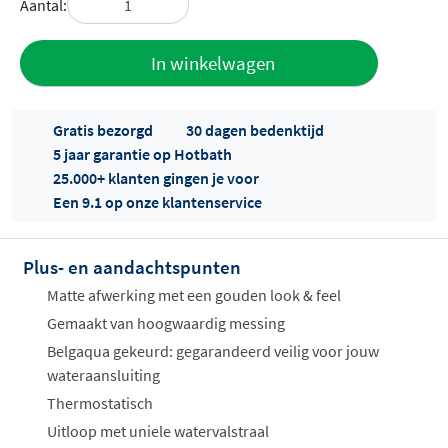
Aantal:
Toevoegen
In winkelwagen
aan offerte
Gratis bezorgd
30 dagen bedenktijd
5 jaar garantie op Hotbath
25.000+ klanten gingen je voor
Een 9.1 op onze klantenservice
Plus- en aandachtspunten
Offertes
ophalen...
Matte afwerking met een gouden look & feel
Gemaakt van hoogwaardig messing
Belgaqua gekeurd: gegarandeerd veilig voor jouw
wateraansluiting
Thermostatisch
Uitloop met uniele watervalstraal