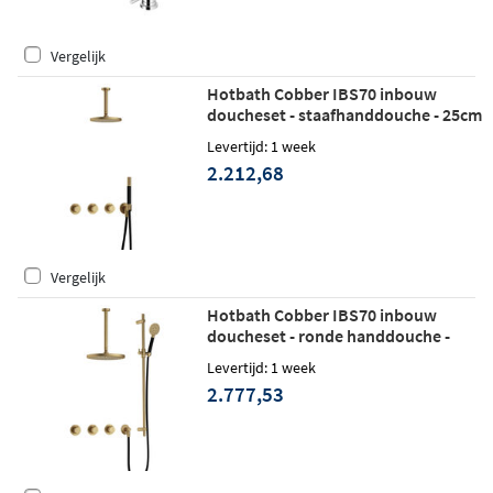
Vergelijk
Hotbath Cobber IBS70 inbouw
doucheset - staafhanddouche - 25cm
hoofddouche - 15cm plafondbuis -
Levertijd: 1 week
wandhouder - geborsteld messing
2.212,68
Vergelijk
Hotbath Cobber IBS70 inbouw
doucheset - ronde handdouche -
25cm hoofddouche - 30cm
Levertijd: 1 week
plafondbuis - glijstang - geborsteld
2.777,53
messing