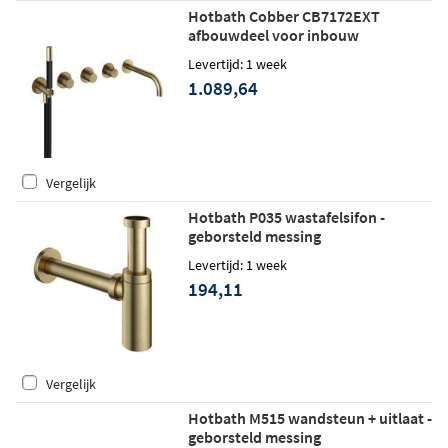
Hotbath Cobber CB7172EXT
afbouwdeel voor inbouw
badthermostaat met 2 stopkranen
Levertijd: 1 week
en uitloop - geborsteld messing
1.089,64
Vergelijk
Hotbath P035 wastafelsifon -
geborsteld messing
Levertijd: 1 week
194,11
Vergelijk
Hotbath M515 wandsteun + uitlaat -
geborsteld messing