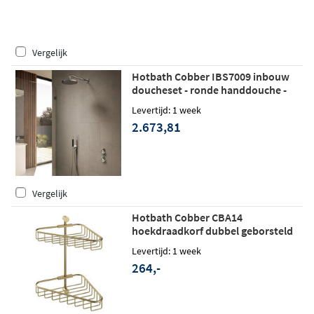
Vergelijk
Hotbath Cobber IBS7009 inbouw
doucheset - ronde handdouche -
25cm hoofddouche - wandarm -
Levertijd: 1 week
glijstang - geborsteld messing
2.673,81
Vergelijk
Hotbath Cobber CBA14
hoekdraadkorf dubbel geborsteld
messing
Levertijd: 1 week
264,-