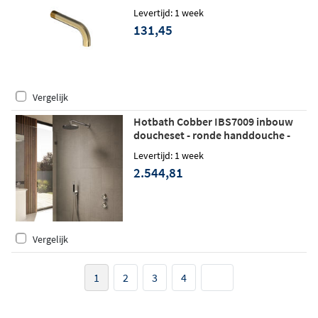
messing
Levertijd: 1 week
131,45
Vergelijk
Hotbath Cobber IBS7009 inbouw
doucheset - ronde handdouche -
20cm hoofddouche - wandarm -
Levertijd: 1 week
glijstang - geborsteld messing
2.544,81
Vergelijk
1
2
3
4