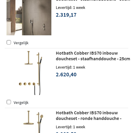
hoofddouche - plafondbuis 15cm -
Levertijd: 1 week
wandhouder - geborsteld messing
2.319,17
Vergelijk
Hotbath Cobber IBS70 inbouw
doucheset - staafhanddouche - 25cm
hoofddouche - 30cm plafondbuis -
Levertijd: 1 week
glijstang - geborsteld messing
2.620,40
Vergelijk
Hotbath Cobber IBS70 inbouw
doucheset - ronde handdouche -
30cm hoofddouche - 30cm
Levertijd: 1 week
plafondbuis - glijstang - geborsteld