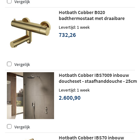
Vergelijk
Hotbath Cobber B020
badthermostaat met draaibare
uitloop geborsteld messing
Levertijd: 1 week
732,26
Vergelijk
Hotbath Cobber IBS7009 inbouw
doucheset - staafhanddouche - 25cm
hoofddouche - plafondbuis 30cm -
Levertijd: 1 week
glijstang - geborsteld messing
2.600,90
Vergelijk
Hotbath Cobber IBS70 inbouw