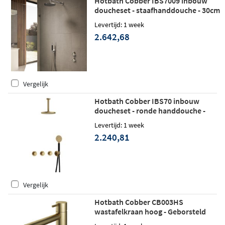
Hotbath Cobber IBS7009 inbouw
doucheset - staafhanddouche - 30cm
hoofddouche - wandarm - glijstang -
Levertijd: 1 week
geborsteld messing
2.642,68
Vergelijk
Hotbath Cobber IBS70 inbouw
doucheset - ronde handdouche -
20cm hoofddouche - 15cm
Levertijd: 1 week
plafondbuis - wandhouder -
2.240,81
geborsteld messing
Vergelijk
Hotbath Cobber CB003HS
wastafelkraan hoog - Geborsteld
messing