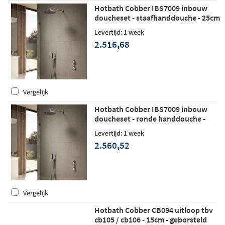
Hotbath Cobber IBS7009 inbouw
doucheset - staafhanddouche - 25cm
hoofddouche - plafondbuis 15cm -
Levertijd: 1 week
glijstang - geborsteld messing
2.516,68
Vergelijk
Hotbath Cobber IBS7009 inbouw
doucheset - ronde handdouche -
30cm hoofddouche - plafondbuis
Levertijd: 1 week
30cm - wandhouder - geborsteld
2.560,52
messing
Vergelijk
Hotbath Cobber CB094 uitloop tbv
cb105 / cb106 - 15cm - geborsteld