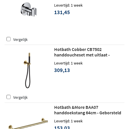
Levertijd: 1 week
131,45
Vergelijk
Hotbath Cobber CB7502
handdoucheset met uitlaat -
geborsteld messing
Levertijd: 1 week
309,13
Vergelijk
Hotbath &More BAA07
handdoekstang 64cm - Geborsteld
messing
Levertijd: 1 week
153,03