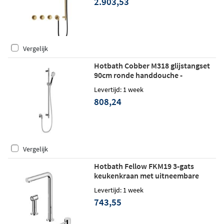
2.903,53
messing
Vergelijk
Hotbath Cobber M318 glijstangset
90cm ronde handdouche -
geborsteld messing
Levertijd: 1 week
808,24
Vergelijk
Hotbath Fellow FKM19 3-gats
keukenkraan met uitneembare
handdouche - geborsteld messing
Levertijd: 1 week
743,55