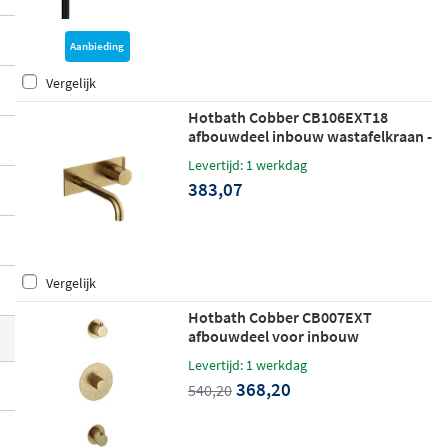
ouwdelen tot complete douchesets en ba
daccessoires: het assortiment biedt voor
Aanbieding
elke toepassing een passende oplossing.
Vergelijk
Dankzij het
Flower Power System
en de k
Hotbath Cobber CB106EXT18
oude start functie zijn de kranen ook nog
afbouwdeel inbouw wastafelkraan -
eens zuinig in gebruik.
18cm uitloop - geborsteld messing
Levertijd: 1 werkdag
383,07
Vergelijk
Hotbath Cobber CB007EXT
afbouwdeel voor inbouw
thermostaat met 2 stopkranen -
Levertijd: 1 werkdag
Geborsteld messing
368,20
540,20