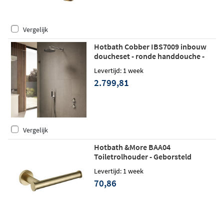
Vergelijk
Hotbath Cobber IBS7009 inbouw
doucheset - ronde handdouche -
30cm hoofddouche - plafondbuis
Levertijd: 1 week
15cm - glijstang - geborsteld messing
2.799,81
Vergelijk
Hotbath &More BAA04
Toiletrolhouder - Geborsteld
messing
Levertijd: 1 week
70,86