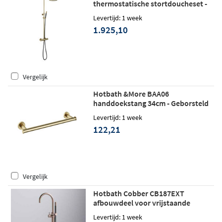
thermostatische stortdoucheset -
ronde handdouche - 30cm
Levertijd: 1 week
hoofddouche - geborsteld messing
1.925,10
Vergelijk
Hotbath &More BAA06
handdoekstang 34cm - Geborsteld
messing
Levertijd: 1 week
122,21
Vergelijk
Hotbath Cobber CB187EXT
afbouwdeel voor vrijstaande
badmengkraan - geborsteld messing
Levertijd: 1 week