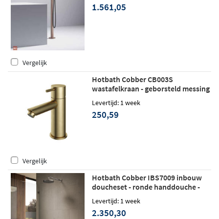
1.561,05
Vergelijk
Hotbath Cobber CB003S
wastafelkraan - geborsteld messing
Levertijd: 1 week
250,59
Vergelijk
Hotbath Cobber IBS7009 inbouw
doucheset - ronde handdouche -
25cm hoofddouche - plafondbuis
Levertijd: 1 week
15cm - wandhouder - geborsteld
2.350,30
messing