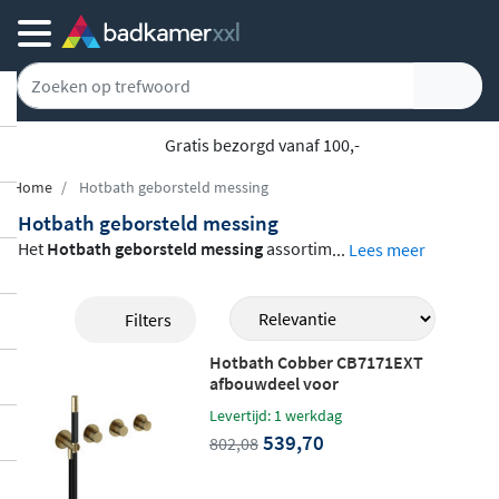
Gratis bezorgd vanaf 100,-
Home
Hotbath geborsteld messing
Hotbath geborsteld messing
Het
Hotbath geborsteld messing
assortim
...
Lees meer
ent uit de Cobber-serie omvat een uitgebr
eide collectie kranen, doucheproducten e
Filters
n accessoires voor badkamer en keuken.
Hotbath Cobber CB7171EXT
Alle producten zijn vervaardigd van
hoog
afbouwdeel voor
waardig messing
en afgewerkt in een war
inbouwthermostaat met 2
Levertijd: 1 werkdag
stopkranen - geborsteld messing
me, matte goudtint die direct sfeer toevoe
539,70
802,08
gt aan elke ruimte. Van wastafelkranen in
verschillende hoogtes en thermostaatafb