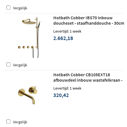
Vergelijk
Hotbath Cobber IBS70 inbouw
doucheset - staafhanddouche - 30cm
hoofddouche - wandarm - glijstang -
Levertijd: 1 week
geborsteld messing
2.662,18
Vergelijk
Hotbath Cobber CB105EXT18
afbouwdeel inbouw wastafelkraan -
18cm uitloop - geborsteld messing
Levertijd: 1 week
320,42
Vergelijk