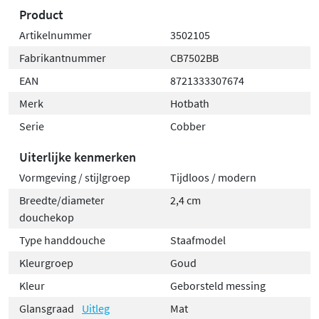
Product
Artikelnummer
3502105
Fabrikantnummer
CB7502BB
EAN
8721333307674
Merk
Hotbath
Serie
Cobber
Uiterlijke kenmerken
Vormgeving / stijlgroep
Tijdloos / modern
Breedte/diameter
2,4 cm
douchekop
Type handdouche
Staafmodel
Kleurgroep
Goud
Kleur
Geborsteld messing
Glansgraad
Uitleg
Mat