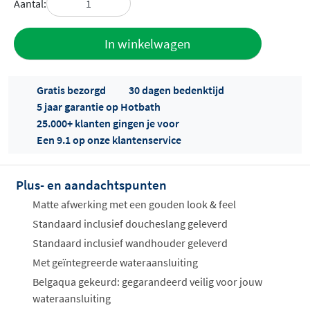
Aantal:
Toevoegen
In winkelwagen
aan offerte
Gratis bezorgd
30 dagen bedenktijd
5 jaar garantie op Hotbath
25.000+ klanten gingen je voor
Een 9.1 op onze klantenservice
Plus- en aandachtspunten
Offertes
ophalen...
Matte afwerking met een gouden look & feel
Standaard inclusief doucheslang geleverd
Standaard inclusief wandhouder geleverd
Met geïntegreerde wateraansluiting
Belgaqua gekeurd: gegarandeerd veilig voor jouw
wateraansluiting