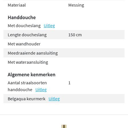
Materiaal
Messing
Handdouche
Met doucheslang
Uitleg
Lengte doucheslang
150 cm
Met wandhouder
Meedraaiende aansluiting
Met wateraansluiting
Algemene kenmerken
Aantal straalsoorten
1
handdouche
Uitleg
Belgaqua keurmerk
Uitleg