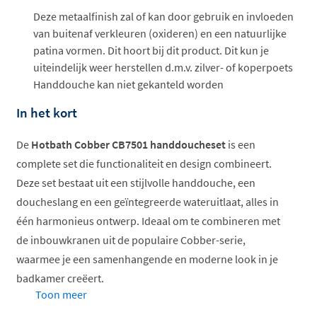
Deze metaalfinish zal of kan door gebruik en invloeden
van buitenaf verkleuren (oxideren) en een natuurlijke
patina vormen. Dit hoort bij dit product. Dit kun je
uiteindelijk weer herstellen d.m.v. zilver- of koperpoets
Handdouche kan niet gekanteld worden
In het kort
De
Hotbath Cobber CB7501 handdoucheset
is een
complete set die functionaliteit en design combineert.
Deze set bestaat uit een stijlvolle handdouche, een
doucheslang en een geïntegreerde wateruitlaat, alles in
één harmonieus ontwerp. Ideaal om te combineren met
de inbouwkranen uit de populaire Cobber-serie,
waarmee je een samenhangende en moderne look in je
badkamer creëert.
Toon meer
Kies je voor een andere kleur dan chroom? Dan worden