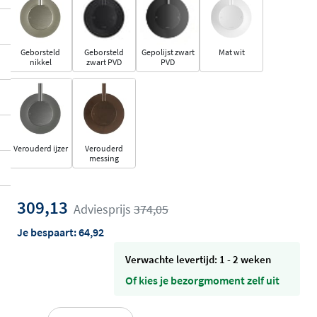
Geborsteld
Geborsteld
Gepolijst zwart
Mat wit
nikkel
zwart PVD
PVD
Verouderd ijzer
Verouderd
messing
309,13
Adviesprijs
374,05
Je bespaart:
64,92
Verwachte levertijd: 1 - 2 weken
Of kies je bezorgmoment zelf uit