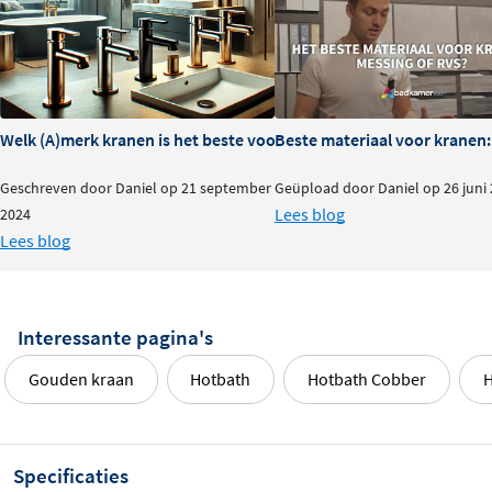
handdoucheset tot een tijdloze keuze maakt.
Maak je badkamer compleet met de
Hotbath Cobber
CB7501 handdoucheset
en geniet dagelijks van comfort,
stijl en hoogwaardige kwaliteit.
Welk (A)merk kranen is het beste voor je badkamer?
Beste materiaal voor kranen:
Geschreven door Daniel op 21 september
Geüpload door Daniel op 26 juni
Lees blog
2024
Lees blog
Interessante pagina's
Gouden kraan
Hotbath
Hotbath Cobber
H
Specificaties