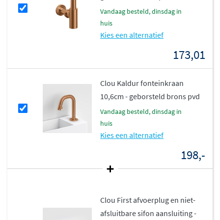
gebruik.
vandaag besteld, dinsdag in
huis
Moderne uitstraling, dankzij de dunne randen en
Kies een alternatief
strakke afwerking.
173,01
Let op: Door het productieproces kunnen kleine
maatverschillen voorkomen.
Clou Kaldur fonteinkraan
Perfect te combineren
10,6cm - geborsteld brons pvd
vandaag besteld, dinsdag in
Voor een complete en stijlvolle toiletruimte is de New
huis
Flush 2 eenvoudig te combineren met andere Clou-
Kies een alternatief
accessoires, zoals een sifon, fonteinkraan of
198,-
handdoekhaak.
Ook verkrijgbaar in Aluite (Solid
Surface)
Clou First afvoerplug en niet-
Naast keramiek is de New Flush 2 fontein ook
afsluitbare sifon aansluiting -