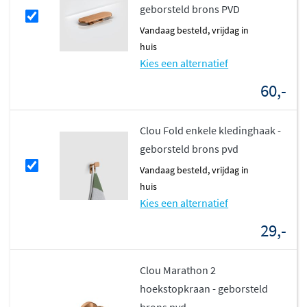
verkrijgbaar in Aluite, een innovatief solid surface-
geborsteld brons PVD
materiaal met een soft-touch effect en krasbestendige
vandaag besteld, vrijdag in
eigenschappen. Bekijk hiervoor de
Clou New Flush 2
huis
Kies een alternatief
fontein Aluite
.
60,-
Met de Clou New Flush 2 fontein kies je voor een strak,
innovatief en ruimtebesparend design dat perfect
aansluit bij moderne toiletruimtes. Ontdek de
Clou Fold enkele kledinghaak -
mogelijkheden en geef je interieur een verfijnde
geborsteld brons pvd
upgrade.
vandaag besteld, vrijdag in
huis
Kies een alternatief
29,-
Clou Marathon 2
hoekstopkraan - geborsteld
brons pvd