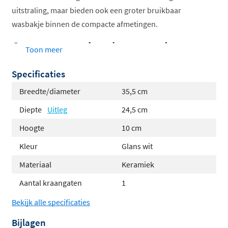
uitstraling, maar bieden ook een groter bruikbaar
wasbakje binnen de compacte afmetingen.
Compact en ruimtebesparend
Toon meer
Afmetingen: 35,5x24,5 cm, ideaal voor kleine
Specificaties
toiletruimtes.
Breedte/diameter
35,5 cm
Geschikt voor plaatsing in het midden van een
Diepte
Uitleg
24,5 cm
wand of in een hoek.
Hoogte
10 cm
Uniek zwevend effect
: Door het subtiele randje
aan de achterkant komt de fontein iets van de
Kleur
Glans wit
muur, wat een ruimtelijk en modern effect geeft.
Materiaal
Keramiek
Bekijk de afbeeldingen en tekeningen voor een
Aantal kraangaten
1
goed beeld van de installatie.
Bekijk alle specificaties
Strak design met unieke details
Bijlagen