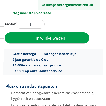
Of kies je bezorgmoment zelf uit
Nog maar 8 op voorraad
Aantal:
Toevoegen
In winkelwagen
aan offerte
Gratis bezorgd
30 dagen bedenktijd
2 jaar garantie op Clou
25.000+ klanten gingen je voor
Een 9.1 op onze klantenservice
Plus- en aandachtspunten
Offertes
ophalen...
Gemaakt van hoogwaardig keramiek: krasbestendig,
hygiënisch en duurzaam
Er zit geen overloopgat in de wastafel/fontein verwerkt,