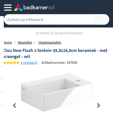
Achteraf of gespreid betalen
Home
Wastafels
Opzetwastafels
Clou New Flush 2 fontein 35,5x24,5cm keramiek - met
kraangat - wit
1 review(s)
Artikelnummer: 147564
Previous
Next