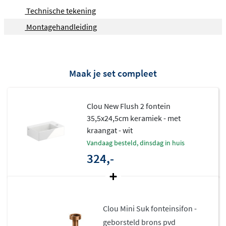
Verkrijgbaar met of zonder kraangat, voor
Technische tekening
maximale flexibiliteit in de keuze van kranen.
Montagehandleiding
Minimalistische ovalen afvoerplug, een subtiel
maar kenmerkend designelement van Clou.
Wandhangend of als opzetwastafel te monteren,
Maak je set compleet
afhankelijk van jouw voorkeur.
Hoogwaardig keramiek – tijdloos en
Clou New Flush 2 fontein
onderhoudsvriendelijk
35,5x24,5cm keramiek - met
kraangat - wit
De fontein is vervaardigd uit keramiek, een
vandaag besteld, dinsdag in huis
materiaal dat bekendstaat om zijn duurzaamheid
324,-
en eenvoudige reiniging:
Glad en niet-poreus oppervlak, waardoor hij
ongevoelig is voor vlekken en gemakkelijk schoon
Clou Mini Suk fonteinsifon -
te houden.
geborsteld brons pvd
Duurzaam en slijtvast, bestand tegen dagelijks