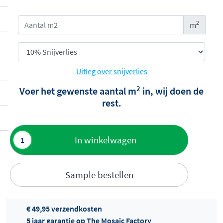
2
m
Uitleg over snijverlies
2
Voer het gewenste aantal m
in, wij doen de
rest.
Toevoegen
In winkelwagen
aan offerte
Sample bestellen
€ 49,95 verzendkosten
5 jaar garantie op The Mosaic Factory