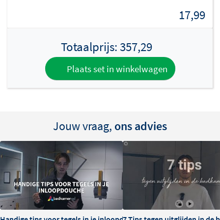
17,99
Totaalprijs:
357,29
Plaats set in winkelwagen
Jouw vraag,
ons advies
Handige tips voor tegels in je inloopdouche
7 Tips tegen uitglijden in de