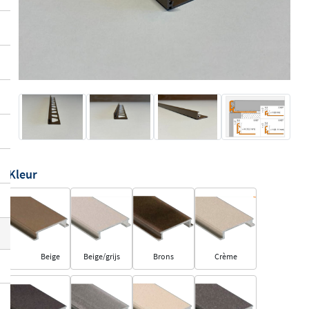
Kleur
Beige
Beige/grijs
Brons
Crème