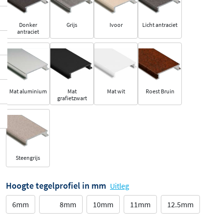
Donker
Grijs
Ivoor
Licht antraciet
antraciet
Mat aluminium
Mat
Mat wit
Roest Bruin
grafietzwart
Steengrijs
Hoogte tegelprofiel in mm
Uitleg
6mm
8mm
10mm
11mm
12.5mm