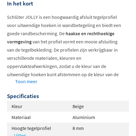
In het kort
Schlüter JOLLY is een hoogwaardig afsluit tegelprofiel
voor uitwendige hoeken in wandbetegeling en biedt een
goede randbescherming. De
haakse en rechthoekige
vormgeving
van het profiel vormt een mooie afsluiting
van de tegelbekleding. De profielen zijn verkrijgbaar in
verschillende materialen, kleuren en
oppervlakteafwerkingen, zodat u de kleur van de
uitwendige hoeken kunt afstemmen op de kleur van de
Toon meer
tegels en de voegen, of voor interessante accenten kunt
zorgen in de decoratieve vormgeving.
Specificaties
Schlüter-JOLLY kan verder ook worden gebruikt voor
Kleur
Beige
o.a. het afdekken van plinten en voor het creëren van
Materiaal
Aluminium
zuivere afsluitranden voor bekledingen zoals tapijt,
Hoogte tegelprofiel
8 mm
natuursteen of plamuur op basis van epoxyhars. Naast
Uitleg