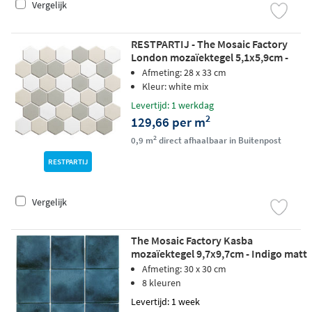
Vergelijk
RESTPARTIJ - The Mosaic Factory
London mozaïektegel 5,1x5,9cm -
White mix matt (RESTPARTIJ, 0,91
Afmeting: 28 x 33 cm
M2)
Kleur: white mix
Levertijd: 1 werkdag
2
129,66 per m
2
0,9 m
direct afhaalbaar in Buitenpost
RESTPARTIJ
Vergelijk
The Mosaic Factory Kasba
mozaïektegel 9,7x9,7cm - Indigo matt
Afmeting: 30 x 30 cm
8 kleuren
Levertijd: 1 week