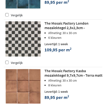
2
89,95 per m
Vergelijk
The Mosaic Factory London
mozaïektegel 2,3x2,3cm -
Chessboard matt
Afmeting: 30 x 30 cm
6 kleuren
Levertijd: 1 week
2
109,95 per m
Vergelijk
The Mosaic Factory Kasba
mozaïektegel 9,7x9,7cm - Terra matt
Afmeting: 30 x 30 cm
8 kleuren
Levertijd: 1 week
2
89,95 per m