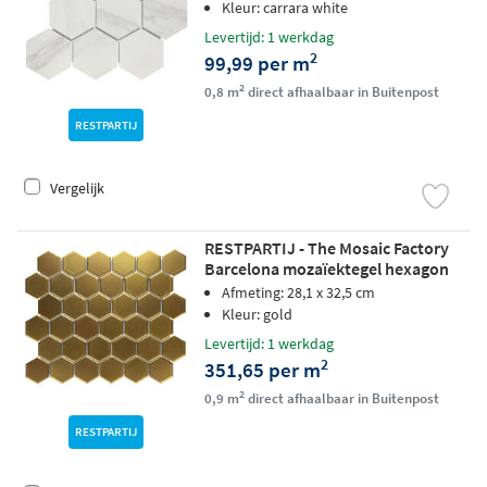
0,76 M2)
Kleur: carrara white
Levertijd: 1 werkdag
2
99,99 per m
2
0,8 m
direct afhaalbaar in Buitenpost
RESTPARTIJ
Vergelijk
RESTPARTIJ - The Mosaic Factory
Barcelona mozaïektegel hexagon
5,1x5,9cm - Gold Matt Metalic matt
Afmeting: 28,1 x 32,5 cm
Kleur: gold
Levertijd: 1 werkdag
2
351,65 per m
2
0,9 m
direct afhaalbaar in Buitenpost
RESTPARTIJ