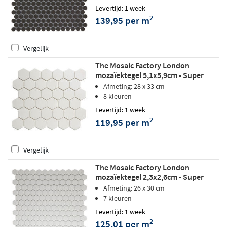
Levertijd: 1 week
2
139,95 per m
Vergelijk
The Mosaic Factory London
mozaïektegel 5,1x5,9cm - Super
White matt
Afmeting: 28 x 33 cm
8 kleuren
Levertijd: 1 week
2
119,95 per m
Vergelijk
The Mosaic Factory London
mozaïektegel 2,3x2,6cm - Super
White matt
Afmeting: 26 x 30 cm
7 kleuren
Levertijd: 1 week
2
125,01 per m