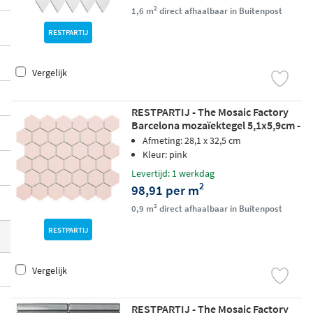
2
1,6 m
direct afhaalbaar in Buitenpost
vormen, formaten en stijlen
, van klassiek
e vierkantjes en zeshoekjes tot smalle sta
RESTPARTIJ
afjes en terrazzo-looks. Kleuren variëren v
an neutraal wit en grijs tot warm bruin en l
Vergelijk
evendig blauw.
Vorstbestendig, gerectific
eerd en van 1e keus kwaliteit
, voor een pr
RESTPARTIJ - The Mosaic Factory
Barcelona mozaïektegel 5,1x5,9cm -
ofessioneel eindresultaat in elke ruimte.
Pink glossy
Afmeting: 28,1 x 32,5 cm
Kleur: pink
Levertijd: 1 werkdag
2
98,91 per m
2
0,9 m
direct afhaalbaar in Buitenpost
RESTPARTIJ
Vergelijk
RESTPARTIJ - The Mosaic Factory