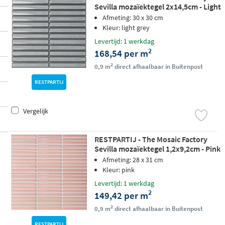
Sevilla mozaïektegel 2x14,5cm - Light
Grey glossy
Afmeting: 30 x 30 cm
Kleur: light grey
Levertijd: 1 werkdag
2
168,54 per m
2
0,9 m
direct afhaalbaar in Buitenpost
RESTPARTIJ
Vergelijk
RESTPARTIJ - The Mosaic Factory
Sevilla mozaïektegel 1,2x9,2cm - Pink
glossy
Afmeting: 28 x 31 cm
Kleur: pink
Levertijd: 1 werkdag
2
149,42 per m
2
0,9 m
direct afhaalbaar in Buitenpost
RESTPARTIJ