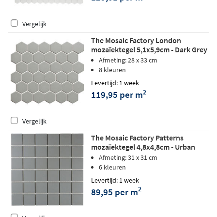
Vergelijk
The Mosaic Factory London
mozaïektegel 5,1x5,9cm - Dark Grey
matt
Afmeting: 28 x 33 cm
8 kleuren
Levertijd: 1 week
2
119,95 per m
Vergelijk
The Mosaic Factory Patterns
mozaïektegel 4,8x4,8cm - Urban
Nature
Afmeting: 31 x 31 cm
6 kleuren
Levertijd: 1 week
2
89,95 per m