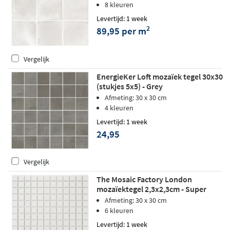
8 kleuren
Levertijd: 1 week
2
89,95 per m
Vergelijk
EnergieKer Loft mozaïek tegel 30x30
(stukjes 5x5) - Grey
Afmeting: 30 x 30 cm
4 kleuren
Levertijd: 1 week
24,95
Vergelijk
The Mosaic Factory London
mozaïektegel 2,3x2,3cm - Super
White matt
Afmeting: 30 x 30 cm
6 kleuren
Levertijd: 1 week