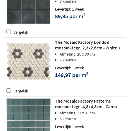
8 kleuren
Levertijd: 1 week
2
89,95 per m
Vergelijk
The Mosaic Factory London
mozaïektegel 2,3x2,6cm - White +
Black matt
Afmeting: 26 x 30 cm
7 kleuren
Levertijd: 1 week
2
149,97 per m
Vergelijk
The Mosaic Factory Patterns
mozaïektegel 4,8x4,8cm - Camo
Green
Afmeting: 31 x 31 cm
6 kleuren
Levertijd: 1 week