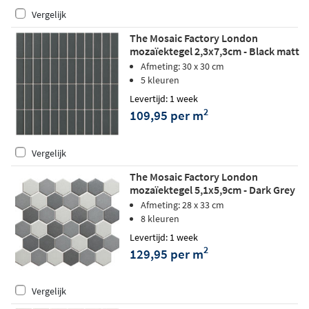
Vergelijk
The Mosaic Factory London
mozaïektegel 2,3x7,3cm - Black matt
Afmeting: 30 x 30 cm
5 kleuren
Levertijd: 1 week
2
109,95 per m
Vergelijk
The Mosaic Factory London
mozaïektegel 5,1x5,9cm - Dark Grey
mix matt
Afmeting: 28 x 33 cm
8 kleuren
Levertijd: 1 week
2
129,95 per m
Vergelijk