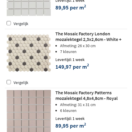
Levertijd: 1 week
2
89,95 per m
Vergelijk
The Mosaic Factory London
mozaïektegel 2,3x2,6cm - White +
Black matt
Afmeting: 26 x 30 cm
7 kleuren
Levertijd: 1 week
2
149,97 per m
Vergelijk
The Mosaic Factory Patterns
mozaïektegel 4,8x4,8cm - Royal
Peach
Afmeting: 31 x 31 cm
6 kleuren
Levertijd: 1 week
2
89,95 per m