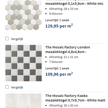
mozaïektegel 5,1x5,9cm - White mix
matt
Afmeting: 28 x 33 cm
8 kleuren
Levertijd: 1 week
2
129,95 per m
Vergelijk
The Mosaic Factory London
mozaïektegel 4,8x4,8cm -
Chessboard matt
Afmeting: 31 x 31 cm
7 kleuren
Levertijd: 1 week
2
109,96 per m
Vergelijk
The Mosaic Factory Kasba
mozaïektegel 9,7x9,7cm - White matt
Afmeting: 30 x 30 cm