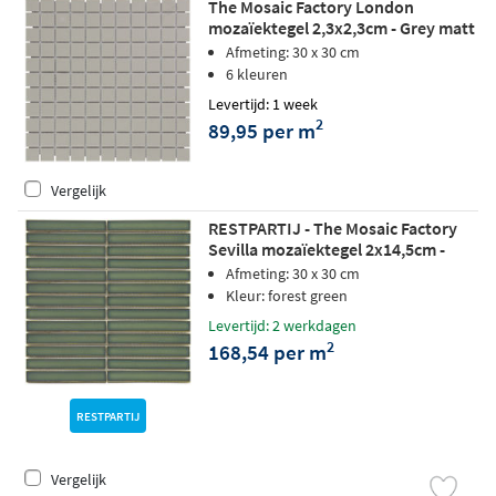
The Mosaic Factory London
mozaïektegel 2,3x2,3cm - Grey matt
Afmeting: 30 x 30 cm
6 kleuren
Levertijd: 1 week
2
89,95 per m
Vergelijk
RESTPARTIJ - The Mosaic Factory
Sevilla mozaïektegel 2x14,5cm -
Forest Green glossy
Afmeting: 30 x 30 cm
Kleur: forest green
Levertijd: 2 werkdagen
2
168,54 per m
RESTPARTIJ
Vergelijk