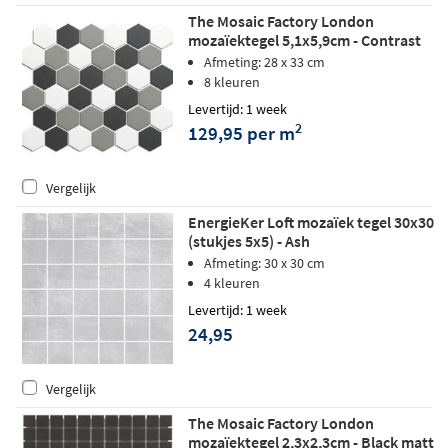
The Mosaic Factory London
mozaïektegel 5,1x5,9cm - Contrast
mix matt
Afmeting: 28 x 33 cm
8 kleuren
Levertijd: 1 week
2
129,95 per m
Vergelijk
EnergieKer Loft mozaïek tegel 30x30
(stukjes 5x5) - Ash
Afmeting: 30 x 30 cm
4 kleuren
Levertijd: 1 week
24,95
Vergelijk
The Mosaic Factory London
mozaïektegel 2,3x2,3cm - Black matt