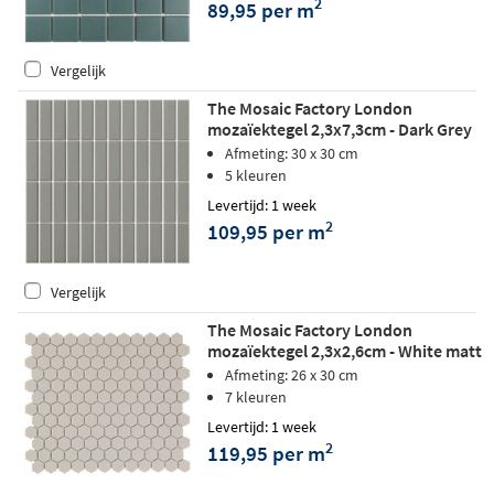
2
89,95 per m
Vergelijk
The Mosaic Factory London
mozaïektegel 2,3x7,3cm - Dark Grey
matt
Afmeting: 30 x 30 cm
5 kleuren
Levertijd: 1 week
2
109,95 per m
Vergelijk
The Mosaic Factory London
mozaïektegel 2,3x2,6cm - White matt
Afmeting: 26 x 30 cm
7 kleuren
Levertijd: 1 week
2
119,95 per m