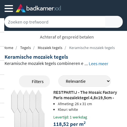
Achteraf of gespreid betalen
Home
Tegels
Mozaïek tegels
Keramische mozaïek tegels
Keramische mozaïek tegels
Keramische mozaïek tegels combineren e
...
Lees meer
en aantrekkelijk uiterlijk met praktische ei
genschappen die je dagelijks terugziet. Ke
Filters
ramiek is stevig, makkelijk schoon te hou
RESTPARTIJ - The Mosaic Factory
den en geschikt voor zowel wand als vloe
Paris mozaïektegel 4,8x19,5cm -
r. In dit assortiment vind je een breed aan
White glossy
Afmeting: 26 x 31 cm
bod van merken als The Mosaic Factory, E
Kleur: white
nergieKer, Marazzi, Fondovalle en Sphinx
Levertijd: 1 werkdag
2
118,52 per m
Tegels. De collectie omvat
uiteenlopende