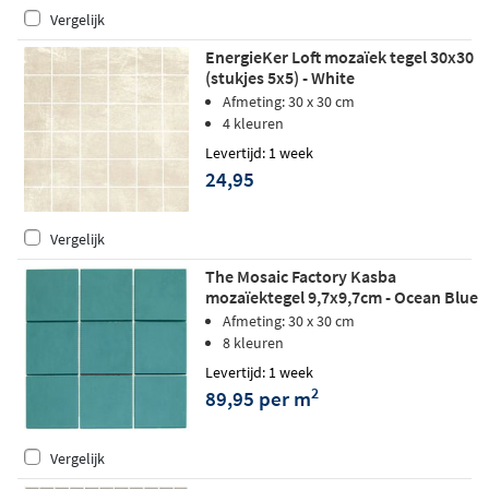
Vergelijk
EnergieKer Loft mozaïek tegel 30x30
(stukjes 5x5) - White
Afmeting: 30 x 30 cm
4 kleuren
Levertijd: 1 week
24,95
Vergelijk
The Mosaic Factory Kasba
mozaïektegel 9,7x9,7cm - Ocean Blue
matt
Afmeting: 30 x 30 cm
8 kleuren
Levertijd: 1 week
2
89,95 per m
Vergelijk