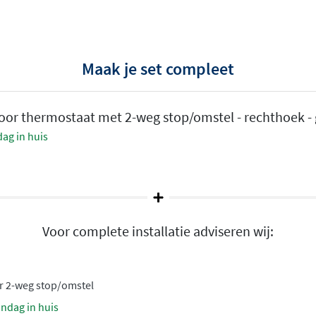
Maak je set compleet
 een constante
or thermostaat met 2-weg stop/omstel - rechthoek -
 temperatuurbegrenzing
ag in huis
oral belangrijk is voor
 temperatuur in en de
cht drukschommelingen in de
angen
Voor complete installatie adviseren wij:
tussen twee
n wil je daarna onder de
r 2-weg stop/omstel
ouwdeel is geschikt voor
andag in huis
 gebruik.