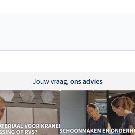
kig rozet
, zodat je de vorm
arnaast heb je de keuze uit
 nikkel PVD
, glanzend
koper PVD
. Alle afwerkingen
 een duurzame PVD-coating
Jouw vraag,
ons advies