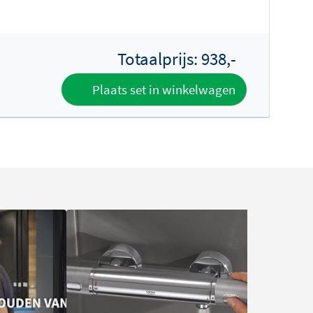
Totaalprijs:
938,-
Plaats set in winkelwagen