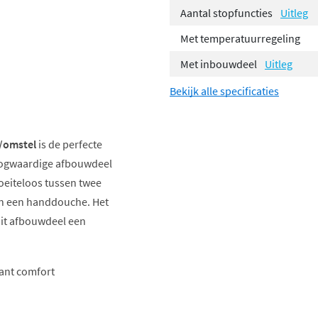
Aantal stopfuncties
Uitleg
Met temperatuurregeling
Met inbouwdeel
Uitleg
Bekijk alle specificaties
/omstel
is de perfecte
oogwaardige afbouwdeel
oeiteloos tussen twee
en een handdouche. Het
dit afbouwdeel een
ant comfort