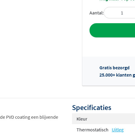
Aantal:
Toevoegen aan 
Gratis bezorgd
25.000+ klanten g
Of
Specificaties
 de PVD coating een blijvende
Kleur
Thermostatisch
Uitleg