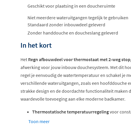
Geschikt voor plaatsing in een doucheruimte
Niet meerdere wateruitgangen tegelijk te gebruiken
Standaard zonder inbouwdeel geleverd
Zonder handdouche en doucheslang geleverd
In het kort
Het
Regn afbouwdeel voor thermostaat met 2-weg stop
afwerking voor jouw inbouw douchesysteem. Met dit h
regel je eenvoudig de watertemperatuur en schakel je m
verschillende wateruitgangen, zoals een hoofddouche 
strakke design en de doordachte functionaliteit maken 
waardevolle toevoeging aan elke moderne badkamer.
Thermostatische temperatuurregeling
voor const
2-weg stop/omstel functie
Toon meer
Verkrijgbaar in rond of rechthoekig