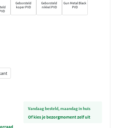
Geborsteld
Geborsteld
Gun Metal Black
teld
koper PVD
nikkel PVD
PVD
PVD
kant
vandaag besteld, maandag in huis
Of kies je bezorgmoment zelf uit
oorraad