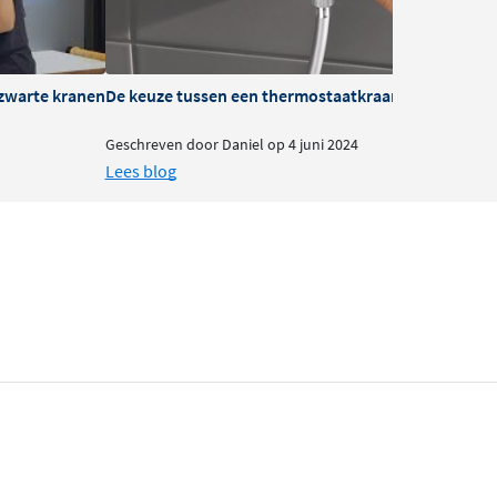
zwarte kranen
De keuze tussen een thermostaatkraan of mengkra
B
Geschreven door Daniel op 4 juni 2024
G
Lees blog
L