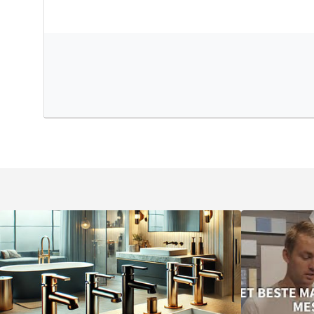
Keuze uit vorm en kleur
Dit afbouwdeel is verkrijgbaar met een
rond of rechthoe
kunt kiezen die het beste past bij jouw badkamerstijl. Da
zes prachtige kleuren:
geborsteld goud PVD
,
geborsteld
chroom
,
gun metal black PVD
,
mat zwart
of
geborsteld 
zijn gemaakt van hoogwaardig messing en voorzien van
voor jarenlang mooi gebruik.