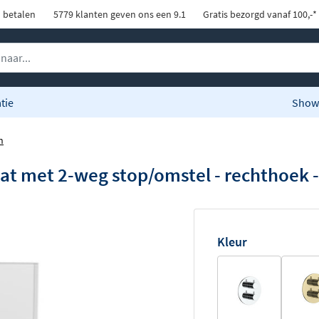
d betalen
5779 klanten geven ons een 9.1
Gratis bezorgd vanaf 100,-*
tie
Show
n
t met 2-weg stop/omstel - rechthoek -
Kleur