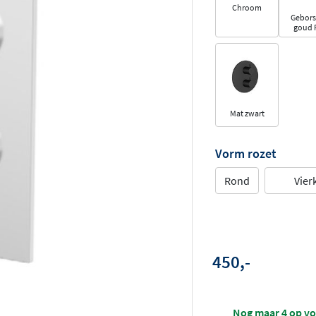
Chroom
Gebors
goud 
Mat zwart
Vorm rozet
Rond
Vier
450,-
Nog maar 4 op v