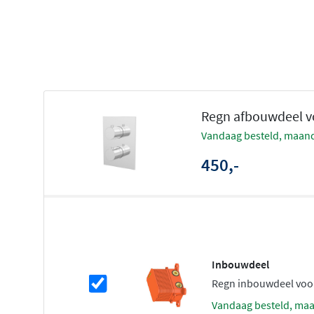
Zes luxe kleurvarianten
Temperatuurbegrenzing voor veiligheid
Veilig en comfortabel douchen
Dankzij de
thermostatische regeling
geniet je altijd van
Regn afbouwdeel vo
watertemperatuur tijdens het douchen. De ingebouwde
vandaag besteld, maand
voorkomt dat het water onverwacht te heet wordt, wat vo
gezinnen met kinderen. Je stelt eenmalig jouw gewenste
450,-
thermostaat zorgt ervoor dat deze stabiel blijft, ongea
waterleiding.
Flexibel schakelen tussen wateruitg
Met de
2-weg stop/omstel functie
schakel je eenvoudig 
Inbouwdeel
wateruitgangen. Gebruik je graag eerst de handdouche e
Regn inbouwdeel voo
hoofddouche? Eén draai aan de greep is genoeg. Het afb
vandaag besteld, ma
zowel bad als douche en biedt je maximale flexibiliteit in