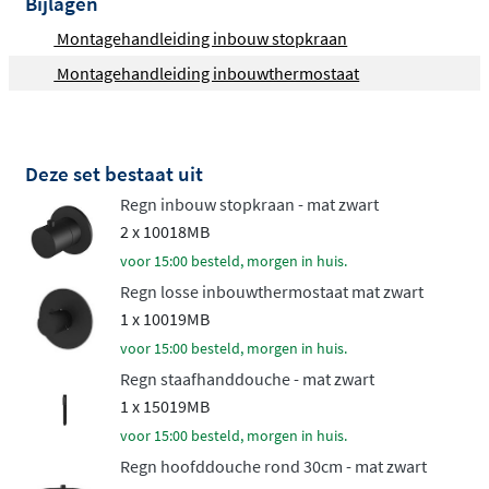
Bijlagen
Compleet samen te stellen naar
wens
Montagehandleiding inbouw stopkraan
Montagehandleiding inbouwthermostaat
Je kiest zelf de
diameter van de hoofddouche
(25 of 30
cm), het type handdouche (staaf, rond of 3-standen) en
de bevestiging (wandarm of plafondbuis). Ook kun je
Deze set bestaat uit
kiezen voor een wandsteun of glijstang voor de
Regn inbouw stopkraan - mat zwart
handdouche. Zo creëer je een doucheset die perfect
2 x 10018MB
aansluit bij jouw badkamer en douchevoorkeuren.
voor 15:00 besteld, morgen in huis.
Hoogwaardige afwerking in
Regn losse inbouwthermostaat mat zwart
meerdere kleuren
1 x 10019MB
voor 15:00 besteld, morgen in huis.
De set is beschikbaar in
chroom, mat zwart, geborsteld
Regn staafhanddouche - mat zwart
1 x 15019MB
nikkel en geborsteld goud
, waardoor je altijd een stijl
vindt die bij jouw interieur past. Alle onderdelen zijn
voor 15:00 besteld, morgen in huis.
vervaardigd uit duurzaam messing en afgewerkt met
Regn hoofddouche rond 30cm - mat zwart