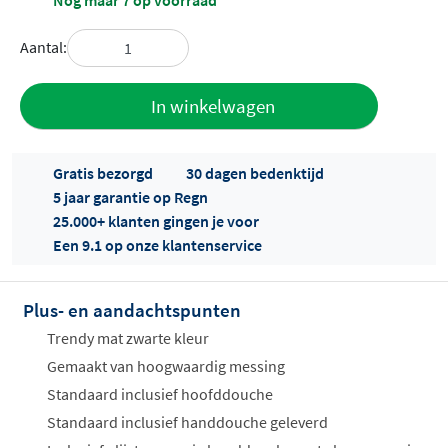
Nog maar 7 op voorraad
Aantal:
Toevoegen
In winkelwagen
aan offerte
Gratis bezorgd
30 dagen bedenktijd
5 jaar garantie op Regn
25.000+ klanten gingen je voor
Een 9.1 op onze klantenservice
Plus- en aandachtspunten
Offertes
ophalen...
Trendy mat zwarte kleur
Gemaakt van hoogwaardig messing
Standaard inclusief hoofddouche
Standaard inclusief handdouche geleverd