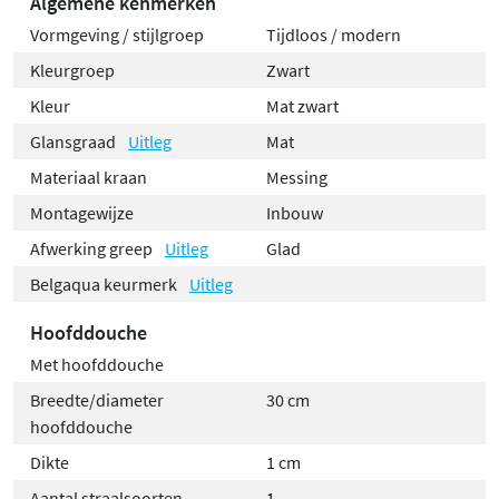
Algemene kenmerken
Vormgeving / stijlgroep
Tijdloos / modern
Kleurgroep
Zwart
Kleur
Mat zwart
Glansgraad
Uitleg
Mat
Materiaal kraan
Messing
Montagewijze
Inbouw
Afwerking greep
Uitleg
Glad
Belgaqua keurmerk
Uitleg
Hoofddouche
Met hoofddouche
Breedte/diameter
30 cm
hoofddouche
Dikte
1 cm
Aantal straalsoorten
1