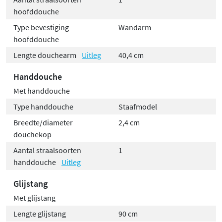
hoofddouche
Type bevestiging
Wandarm
hoofddouche
Lengte douchearm
Uitleg
40,4 cm
Handdouche
Met handdouche
Type handdouche
Staafmodel
Breedte/diameter
2,4 cm
douchekop
Aantal straalsoorten
1
handdouche
Uitleg
Glijstang
Met glijstang
Lengte glijstang
90 cm