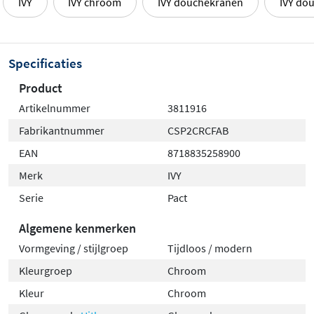
IVY
IVY chroom
IVY douchekranen
IVY do
Specificaties
Product
Artikelnummer
3811916
Fabrikantnummer
CSP2CRCFAB
EAN
8718835258900
Merk
IVY
Serie
Pact
Algemene kenmerken
Vormgeving / stijlgroep
Tijdloos / modern
Kleurgroep
Chroom
Kleur
Chroom