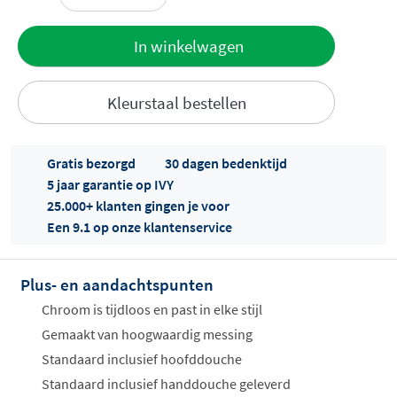
Toevoegen
In winkelwagen
aan offerte
Kleurstaal bestellen
Gratis bezorgd
30 dagen bedenktijd
5 jaar garantie op IVY
25.000+ klanten gingen je voor
Een 9.1 op onze klantenservice
Offertes
ophalen...
Plus- en aandachtspunten
Chroom is tijdloos en past in elke stijl
Gemaakt van hoogwaardig messing
Standaard inclusief hoofddouche
Standaard inclusief handdouche geleverd