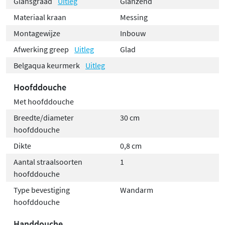
Glansgraad
Uitleg
Glanzend
Materiaal kraan
Messing
Montagewijze
Inbouw
Afwerking greep
Uitleg
Glad
Belgaqua keurmerk
Uitleg
Hoofddouche
Met hoofddouche
Breedte/diameter
30 cm
hoofddouche
Dikte
0,8 cm
Aantal straalsoorten
1
hoofddouche
Type bevestiging
Wandarm
hoofddouche
Handdouche