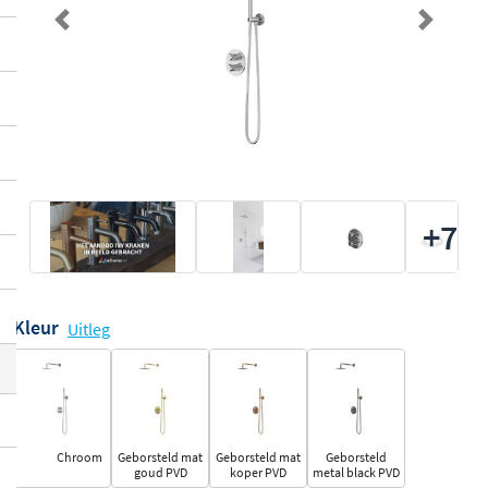
Previous
Next
+7
Kleur
Uitleg
Chroom
Geborsteld mat
Geborsteld mat
Geborsteld
goud PVD
koper PVD
metal black PVD