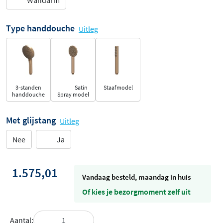
Wandarm
Type handdouche
Uitleg
3-standen
Satin
Staafmodel
handdouche
Spray model
Met glijstang
Uitleg
Nee
Ja
1.575,01
vandaag besteld, maandag in huis
Of kies je bezorgmoment zelf uit
Aantal: