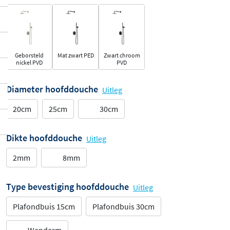
Geborsteld
Mat zwart PED
Zwart chroom
nickel PVD
PVD
Diameter hoofddouche
Uitleg
20cm
25cm
30cm
Dikte hoofddouche
Uitleg
2mm
8mm
Type bevestiging hoofddouche
Uitleg
Plafondbuis 15cm
Plafondbuis 30cm