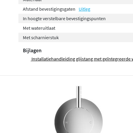
Afstand bevestigingsgaten
Uitleg
In hoogte verstelbare bevestigingspunten
Met wateruitlaat
Met scharnierstuk
Bijlagen
Installatiehandleiding glijstang met geïntegreerde 