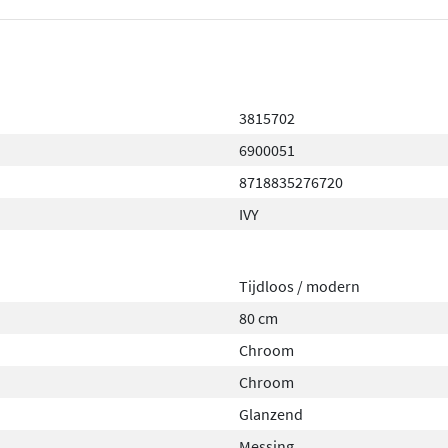
3815702
6900051
8718835276720
IVY
Tijdloos / modern
80 cm
Chroom
Chroom
Glanzend
Messing