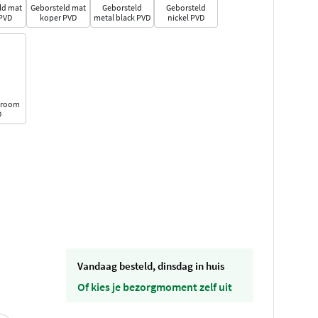
ld mat
Geborsteld mat
Geborsteld
Geborsteld
PVD
koper PVD
metal black PVD
nickel PVD
hroom
D
vandaag besteld, dinsdag in huis
Of kies je bezorgmoment zelf uit