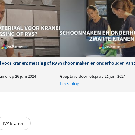
nimalistische uitstraling
lf. Hierdoor vermijd je
, opgeruimd geheel.
gsvrijheid
douche eenvoudig in de
 het douchen en maakt het
t. De glijstang is
l voor kranen: messing of RVS
Schoonmaken en onderhouden van 
uurzaamheid en een solide
niel op 26 juni 2024
Geüpload door Ietsje op 21 juni 2024
Lees blog
n
goud, koper en gunmetal
, de
VD-coatings bieden extra
IVY kranen
oie uitstraling, zelfs na
n je badkamerinrichting en