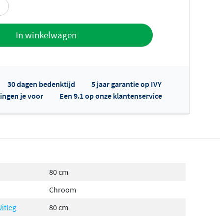
offerte
In winkelwagen
30 dagen bedenktijd
5 jaar garantie op IVY
ingen je voor
Een 9.1 op onze klantenservice
fertes ophalen...
80 cm
Chroom
Uitleg
80 cm