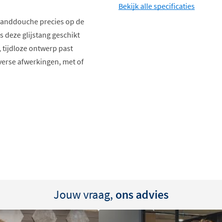
Bekijk alle specificaties
e handdouche precies op de
s deze glijstang geschikt
e, tijdloze ontwerp past
verse afwerkingen, met of
tlaat
Jouw vraag,
ons advies
greerde wateruitlaat
. De