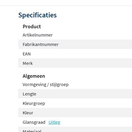
creëer je een harmonieus geheel.
Specificaties
Product
Artikelnummer
Fabrikantnummer
EAN
Merk
Algemeen
Vormgeving / stijlgroep
Lengte
Kleurgroep
Kleur
Glansgraad
Uitleg
Materiaal