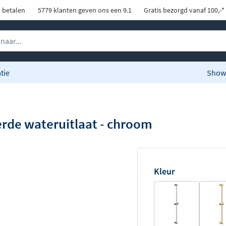
d betalen
5779 klanten geven ons een 9.1
Gratis bezorgd vanaf 100,-*
tie
Show
erde wateruitlaat - chroom
Kleur