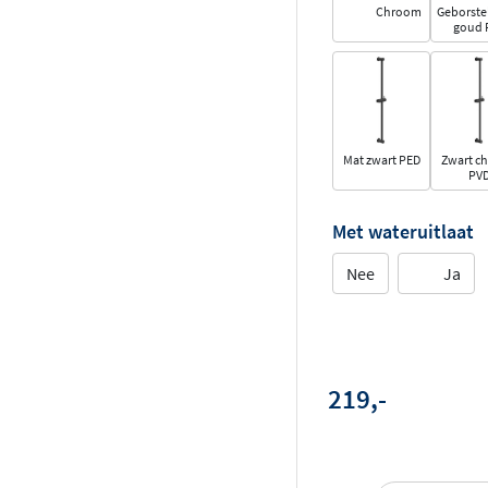
Chroom
Geborste
goud 
Mat zwart PED
Zwart c
PV
Met wateruitlaat
Nee
Ja
219,-