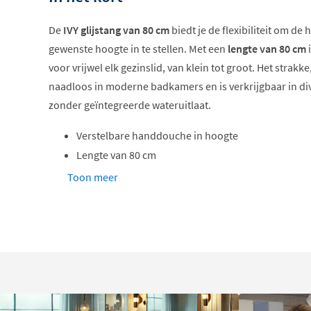
De
IVY glijstang van 80 cm
biedt je de flexibiliteit om d
gewenste hoogte in te stellen. Met een
lengte van 80 cm
i
voor vrijwel elk gezinslid, van klein tot groot. Het strakk
naadloos in moderne badkamers en is verkrijgbaar in di
zonder geïntegreerde wateruitlaat.
Verstelbare handdouche in hoogte
Lengte van 80 cm
Met of zonder wateruitlaat
Toon meer
Scharnierstuk voor flexibele montage
Hoogwaardig messing materiaal
Verschillende kleuropties beschikbaar
Met of zonder geïntegreerde waterui
Je kunt kiezen tussen een glijstang
met of zonder geïnte