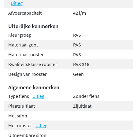
Uitleg
Afvoercapaciteit
42 l/m
Uiterlijke kenmerken
Kleurgroep
RVS
Materiaal goot
RVS
Materiaal rooster
RVS
Kwaliteitsklasse rooster
RVS 316
Design van rooster
Geen
Algemene kenmerken
Type flens
Uitleg
Zonder flens
Plaats uitlaat
Zijuitlaat
Met sifon
Met rooster
Uitleg
Uitneembare sifon