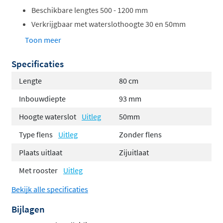
Beschikbare lengtes ­500 -­ 1200 mm
Verkrijgbaar met waterslothoogte 30 en 50mm
Geschikt voor ­renovatie projecten
Toon meer
Sifon verwijderbaar en eenvoudig te reinigen
Specificaties
Afvoercapaciteit volgens EN 1253, dit betreft een
maximale afvoercapaciteit van 32 liter/minuut bij
Lengte
80 cm
een waterslot van 30mm en een maximale
Inbouwdiepte
93 mm
afvoercapaciteit van 42 liter/minuut bij een
Hoogte waterslot
Uitleg
50mm
waterslot van 50mm.
Type flens
Uitleg
Zonder flens
Geleverd als ­complete set,
inclusief
tegelinlegrooster
Plaats uitlaat
Zijuitlaat
Vloertype: Beton / Cement
Met rooster
Uitleg
Vloerafwerking: Tegel / Keramisch / Mozaïek
Bekijk alle specificaties
Bijlagen