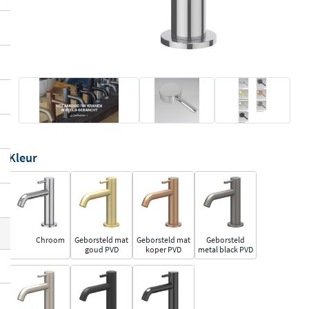
Kleur
Chroom
Geborsteld mat
Geborsteld mat
Geborsteld
goud PVD
koper PVD
metal black PVD