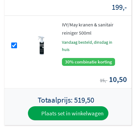
199,-
IVY/May kranen & sanitair
reiniger 500ml
vandaag besteld, dinsdag in
huis
30% combinatie korting
10,50
15,-
Totaalprijs:
519,50
Plaats set in winkelwagen