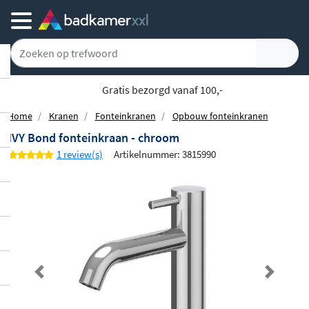
Gratis bezorgd vanaf 100,-
Home
Kranen
Fonteinkranen
Opbouw fonteinkranen
IVY Bond fonteinkraan - chroom
1 review(s)
Artikelnummer: 3815990
Previous
Next