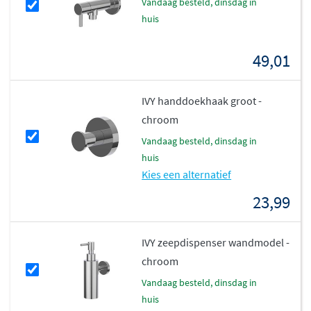
vandaag besteld, dinsdag in
De IVY Bond fonteinkraan is voorzien van het
Belgaqua
huis
keurmerk
, wat staat voor gecontroleerde kwaliteit en
veiligheid. De gladde greep zorgt voor een comfortabele
49,01
bediening, terwijl de hoogwaardige PVD-coating bij de
meeste afwerkingen bescherming biedt tegen
IVY handdoekhaak groot -
verkleuring en slijtage. Een betrouwbare keuze voor
chroom
jarenlang gebruiksgemak in jouw badkamer.
vandaag besteld, dinsdag in
huis
Kies een alternatief
23,99
IVY zeepdispenser wandmodel -
chroom
vandaag besteld, dinsdag in
huis