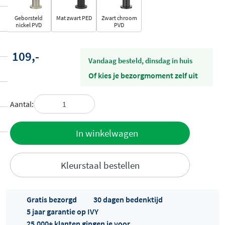
Geborsteld
Mat zwart PED
Zwart chroom
nickel PVD
PVD
109,-
vandaag besteld, dinsdag in huis
Of kies je bezorgmoment zelf uit
Aantal:
Toevoegen
In winkelwagen
aan offerte
Kleurstaal bestellen
Gratis bezorgd
30 dagen bedenktijd
5 jaar garantie op IVY
25.000+ klanten gingen je voor