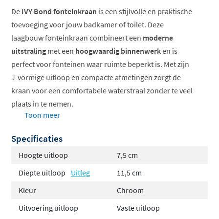
De
IVY Bond fonteinkraan
is een stijlvolle en praktische
toevoeging voor jouw badkamer of toilet. Deze
laagbouw fonteinkraan combineert een
moderne
uitstraling
met een
hoogwaardig binnenwerk
en is
perfect voor fonteinen waar ruimte beperkt is. Met zijn
J-vormige uitloop en compacte afmetingen zorgt de
kraan voor een comfortabele waterstraal zonder te veel
plaats in te nemen.
Toon meer
Compacte hoogte van slechts 13,8 cm
Specificaties
J-vormige uitloop voor optimaal comfort
Hoogwaardig messing binnenwerk
Hoogte uitloop
7,5 cm
Verkrijgbaar in zeven trendy afwerkingen
Diepte uitloop
Uitleg
11,5 cm
Voorzien van Belgaqua keurmerk
Kleur
Chroom
Inclusief rozetten voor nette afwerking
Uitvoering uitloop
Vaste uitloop
Tijdloos design in meerdere kleuren