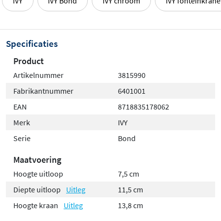
IVY
IVY Bond
IVY chroom
IVY fonteinkran
Specificaties
Product
Artikelnummer
3815990
Fabrikantnummer
6401001
EAN
8718835178062
Merk
IVY
Serie
Bond
Maatvoering
Hoogte uitloop
7,5 cm
Diepte uitloop
Uitleg
11,5 cm
Hoogte kraan
Uitleg
13,8 cm