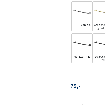
Chroom
Geborste
goud 
Mat zwart PED
Zwart c
PV
79,-