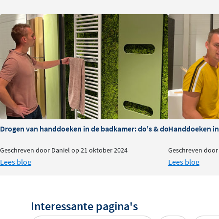
Of je nu kiest voor de
enkele of dubbele uitvoering
, bei
voldoende ruimte voor jouw handdoeken. Het enkele rek
mm en is ideaal voor kleinere badkamers of wanneer je 
ophangen. Het dubbele rek heeft een diepte van 110 mm 
handdoeken, perfect voor gezinnen of wanneer je gasten
Strakke montage zonder zichtbare s
Dankzij de
verdekte bevestiging
zie je geen schroeven a
handdoekrek. Dit zorgt voor een minimalistische, moder
Drogen van handdoeken in de badkamer: do's & dont's
Handdoeken in 
past in eigentijdse badkamerinterieus. Het benodigde b
Geschreven door Daniel op 21 oktober 2024
Geschreven door 
meegeleverd, zodat je het rek eenvoudig aan de wand k
Lees blog
Lees blog
zijn niet zwenkbaar, wat zorgt voor extra stabiliteit.
Duurzaam messing voor langdurig ge
Interessante pagina's
Het handdoekrek is vervaardigd uit
hoogwaardig messi