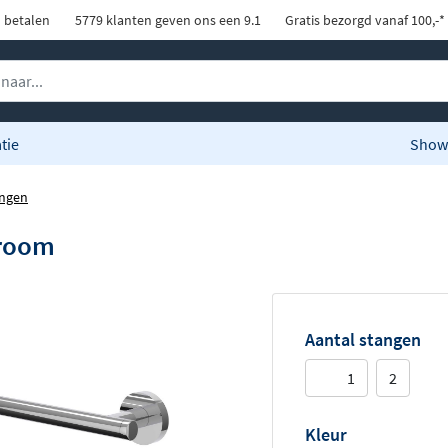
d betalen
5779 klanten geven ons een 9.1
Gratis bezorgd vanaf 100,-*
tie
Show
ngen
hroom
Aantal stangen
1
2
Kleur