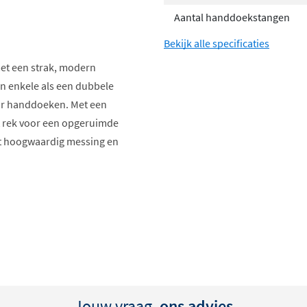
Aantal handdoekstangen
Bekijk alle specificaties
met een strak, modern
en enkele als een dubbele
oor handdoeken. Met een
t rek voor een opgeruimde
uit hoogwaardig messing en
Jouw vraag,
ons advies