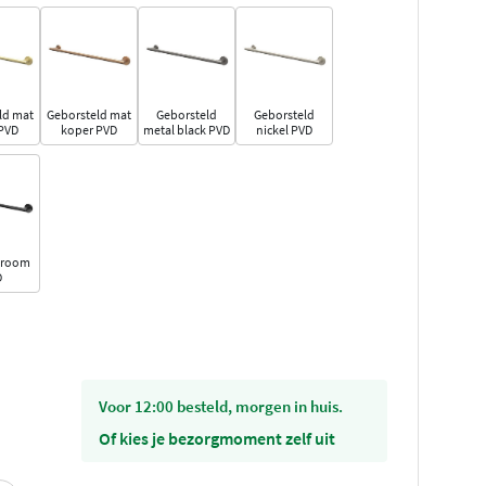
ld mat
Geborsteld mat
Geborsteld
Geborsteld
PVD
koper PVD
metal black PVD
nickel PVD
hroom
D
voor 12:00 besteld, morgen in huis.
Of kies je bezorgmoment zelf uit