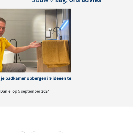
de varianten bieden
 heeft een diepte van 60
één handdoek netjes wilt
en biedt plek aan twee
 hebt.
chroeven
an de voorkant van het
ne uitstraling die naadloos
je badkamer opbergen? 9 ideeën ter inspiratie
evestigingsmateriaal wordt
Daniel op 5 september 2024
unt monteren. De stangen
bruik
ng
, een materiaal dat