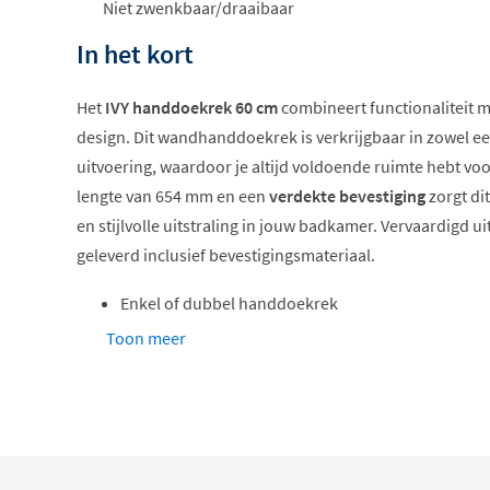
Niet zwenkbaar/draaibaar
In het kort
Het
IVY handdoekrek 60 cm
combineert functionaliteit 
design. Dit wandhanddoekrek is verkrijgbaar in zowel e
uitvoering, waardoor je altijd voldoende ruimte hebt v
lengte van 654 mm en een
verdekte bevestiging
zorgt di
en stijlvolle uitstraling in jouw badkamer. Vervaardigd 
geleverd inclusief bevestigingsmateriaal.
Enkel of dubbel handdoekrek
Verdekte bevestiging voor strak design
Toon meer
Hoogwaardig messing materiaal
Inclusief bevestigingsmateriaal
Verkrijgbaar in zeven kleuren
Keuze tussen enkel en dubbel