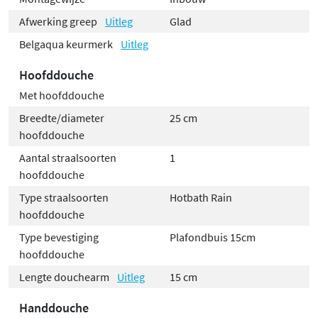
Afwerking greep
Uitleg
Glad
Belgaqua keurmerk
Uitleg
Hoofddouche
Met hoofddouche
Breedte/diameter
25 cm
hoofddouche
Aantal straalsoorten
1
hoofddouche
Type straalsoorten
Hotbath Rain
hoofddouche
Type bevestiging
Plafondbuis 15cm
hoofddouche
Lengte douchearm
Uitleg
15 cm
Handdouche