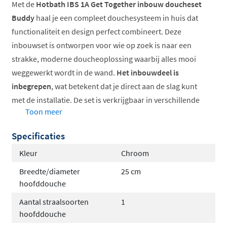
Met de
Hotbath IBS 1A Get Together inbouw doucheset
Buddy
haal je een compleet douchesysteem in huis dat
functionaliteit en design perfect combineert. Deze
inbouwset is ontworpen voor wie op zoek is naar een
strakke, moderne doucheoplossing waarbij alles mooi
weggewerkt wordt in de wand.
Het inbouwdeel is
inbegrepen
, wat betekent dat je direct aan de slag kunt
met de installatie. De set is verkrijgbaar in verschillende
Toon meer
uitvoeringen, zodat je zelf kunt kiezen welke combinatie
het beste bij jouw badkamer past.
Specificaties
Thermostatische kraan voor constante
Kleur
Chroom
temperatuur
Breedte/diameter
25 cm
Keuze uit hoofddouches van 20, 25 of 30cm
hoofddouche
Verkrijgbaar in chroom en geborsteld nikkel
Aantal straalsoorten
1
Met staaf- of ronde handdouche
hoofddouche
Optioneel met glijstang voor extra flexibiliteit