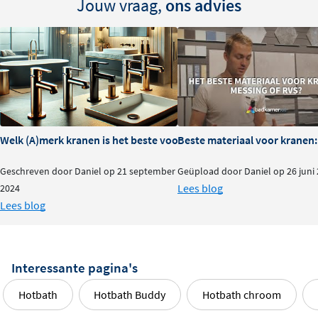
Jouw vraag,
ons advies
Deze doucheset beschikt over het
Hotbath Shower
Power System
, waardoor ook bij lagere waterdruk een
krachtige straal wordt gegarandeerd. Het
Ecoair
systeem
zorgt voor waterbesparend douchen zonder
dat je dat merkt aan het comfort. Daarnaast maakt het
Plumber Friendly
ontwerp de installatie eenvoudiger
voor de loodgieter, wat tijd en kosten bespaart. Het
Welk (A)merk kranen is het beste voor je badkamer?
Beste materiaal voor kranen:
Flühs systeem
zorgt ervoor dat de kraan gemakkelijk
schoon te houden is.
Geschreven door Daniel op 21 september
Geüpload door Daniel op 26 juni
Lees blog
2024
Lees blog
Interessante pagina's
Hotbath
Hotbath Buddy
Hotbath chroom