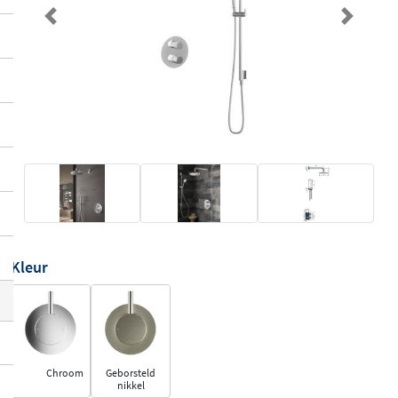
Previous
Next
Kleur
Chroom
Geborsteld
nikkel