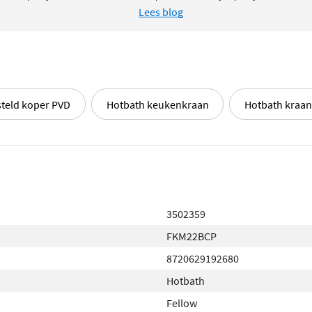
Lees blog
teld koper PVD
Hotbath keukenkraan
Hotbath kraa
3502359
FKM22BCP
8720629192680
Hotbath
Fellow