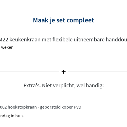
Maak je set compleet
eel
M22 keukenkraan met flexibele uitneembare handdouc
dloos modern design
met
 2 weken
 is ontworpen voor mensen
aan stijl. Met zijn strakke
ect in hedendaagse
ken
Extra's. Niet verplicht, wel handig:
ogte van maar liefst 504
De uitneembare
002 hoekstopkraan - geborsteld koper PVD
len of je spoelbak grondig
andag in huis
 je de waterstraal precies