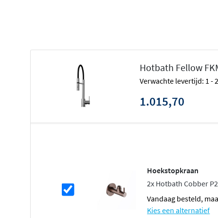
Eengats montage voor eenvoudige installatie
Belgaqua keurmerk voor kwaliteit
De Fellow serie: modern en function
Hotbath Fellow FK
De Fellow serie van Hotbath kenmerkt zich door een
tij
Verwachte levertijd: 1 -
gladde lijnen en hoogwaardige afwerkingen. Deze serie
die houden van functionaliteit zonder concessies te doen 
1.015,70
vormen en praktische details past de Fellow FKM22 perf
keukens, van minimalistisch tot industrieel.
Maximale flexibiliteit tijdens het ko
Met een uitloophoogte van 194 mm en een totale kraanho
Hoekstopkraan
mm biedt deze keukenkraan
volop bewegingsvrijheid
. 
2x Hotbath Cobber P2
handdouche geeft je extra bereik om grote pannen te vul
vandaag besteld, ma
schoon te spoelen. De draaibare uitloop zorgt ervoor dat
Kies een alternatief