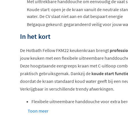
Met uittrekbare handdouche om eenvoudig de vaat s
Koude start: open je de kraan vanuit de neutrale stan
water. De CV slaat niet aan en dat bespaart energie
Belgaqua gekeurd: gegarandeerd veilig voor jouw wa
In het kort
De Hotbath Fellow FKM22 keukenkraan brengt
professio
jouw keuken met een flexibele uitneembare handdouche 
Deze hoogstaande eengreeps kraan met C-uitloop combi
praktisch gebruiksgemak. Dankzij de
koude start functi
doordat de kraan standaard koud water geeft bij een neu
Verkrijgbaar in verschillende trendy afwerkingen.
Flexibele uitneembare handdouche voor extra ber
Draaibare uitloop voor optimale werkruimte
Toon meer
Koude start functie bespaart energie
Hoogstaand model met C-uitloop