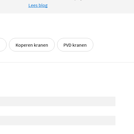
Lees blog
L
n
Koperen kranen
PVD kranen