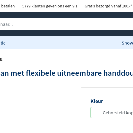
d betalen
5779 klanten geven ons een 9.1
Gratis bezorgd vanaf 100,-*
tie
Show
en
an met flexibele uitneembare handdou
Kleur