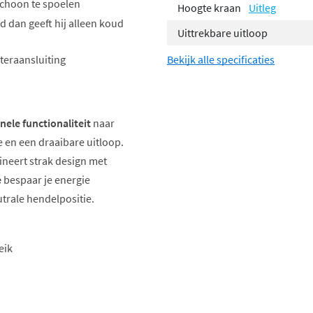
choon te spoelen
Hoogte kraan
Uitleg
d dan geeft hij alleen koud
Uittrekbare uitloop
teraansluiting
Bekijk alle specificaties
nele functionaliteit
naar
en een draaibare uitloop.
neert strak design met
e
bespaar je energie
trale hendelpositie.
eik