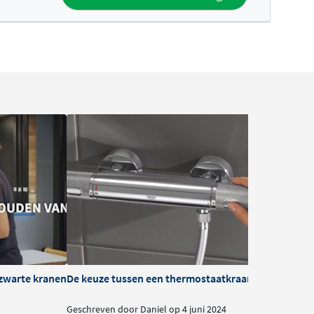
zwarte kranen
De keuze tussen een thermostaatkraan of mengkra
B
Geschreven door Daniel op 4 juni 2024
G