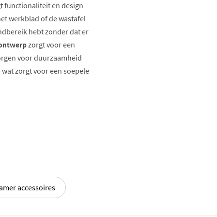
 functionaliteit en design
et werkblad of de wastafel
ndbereik hebt zonder dat er
 ontwerp
zorgt voor een
zorgen voor duurzaamheid
 wat zorgt voor een soepele
amer accessoires
loze elegantie en Italiaans