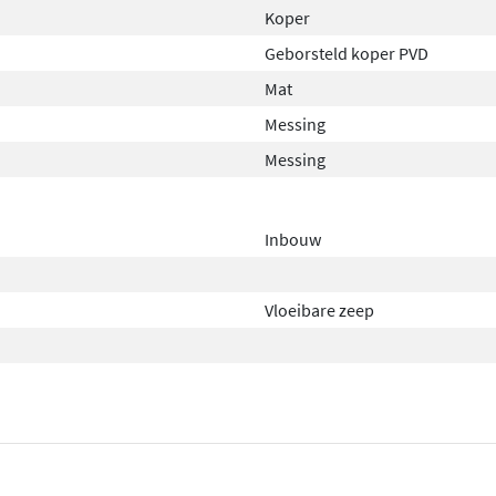
ekte bevestiging en het
Koper
nvoudig. De dispenser is
Geborsteld koper PVD
it voor dagelijks gebruik.
Mat
dit product niet alleen
Messing
dkamer.
Messing
Inbouw
Vloeibare zeep