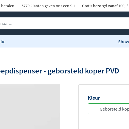
d betalen
5779 klanten geven ons een 9.1
Gratis bezorgd vanaf 100,-*
tie
Show
epdispenser - geborsteld koper PVD
Kleur