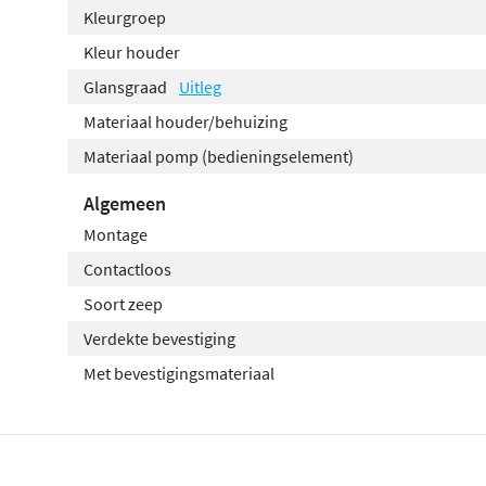
voor een
strakke en minimalistische uitstraling
. De verd
Kleurgroep
meegeleverde montagemateriaal maken de installatie ee
Kleur houder
geschikt voor vloeibare zeep en biedt voldoende capacite
Glansgraad
Uitleg
Het ronde ontwerp en de hoogwaardige afwerking maken 
Materiaal houder/behuizing
praktisch, maar ook een stijlvolle aanvulling op elke ba
Materiaal pomp (bedieningselement)
Algemeen
Montage
Contactloos
Soort zeep
Verdekte bevestiging
Met bevestigingsmateriaal