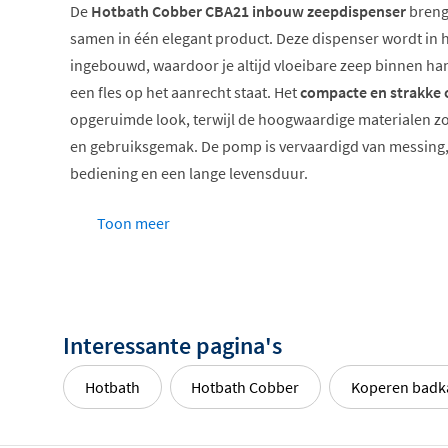
De
Hotbath Cobber CBA21 inbouw zeepdispenser
brengt
samen in één elegant product. Deze dispenser wordt in h
ingebouwd, waardoor je altijd vloeibare zeep binnen ha
een fles op het aanrecht staat. Het
compacte en strakke
opgeruimde look, terwijl de hoogwaardige materialen 
en gebruiksgemak. De pomp is vervaardigd van messing,
bediening en een lange levensduur.
Inbouwmontage voor opgeruimde look
Toon meer
Geschikt voor vloeibare zeep
Pomp van duurzaam messing
Verdekte bevestiging
Verkrijgbaar in diverse kleuren
Interessante pagina's
De Cobber collectie van Hotbath
Hotbath
Hotbath Cobber
Koperen badk
De Cobber collectie van Hotbath staat synoniem voor tijd