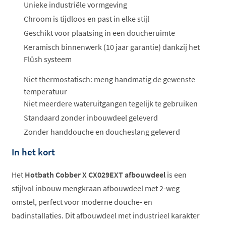
ophalen...
Unieke industriële vormgeving
Chroom is tijdloos en past in elke stijl
Geschikt voor plaatsing in een doucheruimte
Keramisch binnenwerk (10 jaar garantie) dankzij het
Flüsh systeem
Niet thermostatisch: meng handmatig de gewenste
temperatuur
Niet meerdere wateruitgangen tegelijk te gebruiken
Standaard zonder inbouwdeel geleverd
Zonder handdouche en doucheslang geleverd
In het kort
Het
Hotbath Cobber X CX029EXT afbouwdeel
is een
stijlvol inbouw mengkraan afbouwdeel met 2-weg
omstel, perfect voor moderne douche- en
badinstallaties. Dit afbouwdeel met industrieel karakter