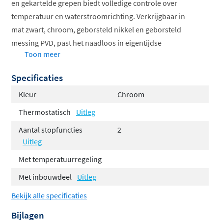
en gekartelde grepen biedt volledige controle over
temperatuur en waterstroomrichting. Verkrijgbaar in
mat zwart, chroom, geborsteld nikkel en geborsteld
messing PVD, past het naadloos in eigentijdse
Toon meer
badkamerontwerpen. Let op: het
inbouwdeel is niet
inbegrepen
en dient apart besteld te worden.
Specificaties
2-weg omstel voor flexibel gebruik
Kleur
Chroom
Temperatuurregeling met begrenzing
Thermostatisch
Uitleg
Industrieel design met gekartelde grepen
Aantal stopfuncties
2
Hotbath Flühs technologie
Uitleg
Inbouwdeel niet inbegrepen
Met temperatuurregeling
Cobber X: stoer en functioneel
Met inbouwdeel
Uitleg
De
Cobber X collectie
kenmerkt zich door zijn
Bekijk alle specificaties
industriële uitstraling met verfijnde details. De
Bijlagen
gekartelde grepen en strakke lijnen geven deze serie