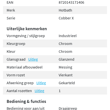
EAN
8720143171406
Merk
Hotbath
Serie
Cobber X
Uiterlijke kenmerken
Vormgeving / stijlgroep
Industrieel
Kleurgroep
Chroom
Kleur
Chroom
Glansgraad
Uitleg
Glanzend
Materiaal afbouwdeel
Messing
Vorm rozet
Vierkant
Afwerking greep
Uitleg
Gekarteld
Aantal rozetten
Uitleg
1
Bediening & functies
Bediening voor aan/uit
Draaigreep