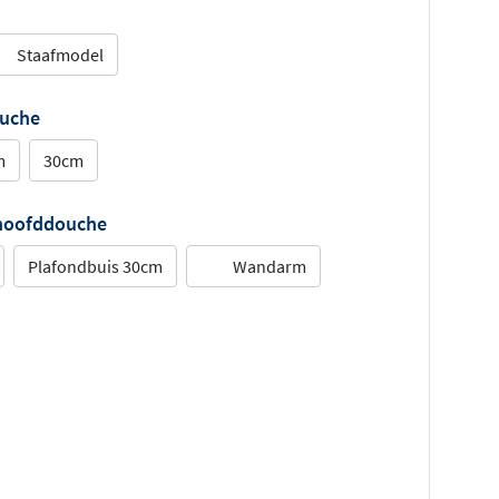
Staafmodel
ouche
m
30cm
 hoofddouche
Plafondbuis 30cm
Wandarm