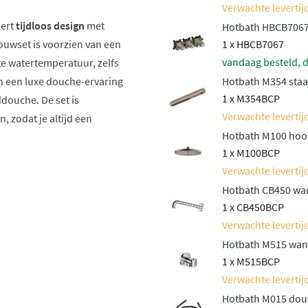
Verwachte levertijd
eert
tijdloos design
met
Hotbath HBCB7067
ouwset is voorzien van een
1 x HBCB7067
vandaag besteld, d
te watertemperatuur, zelfs
n een luxe douche-ervaring
Hotbath M354 staa
1 x M354BCP
douche. De set is
Verwachte levertijd
, zodat je altijd een
Hotbath M100 hoo
1 x M100BCP
ratuur
Verwachte levertijd
Hotbath CB450 wan
1 x CB450BCP
Verwachte levertijd
Hotbath M515 wand
1 x M515BCP
tie
Verwachte levertijd
Hotbath M015 douc
dustriële uitstraling