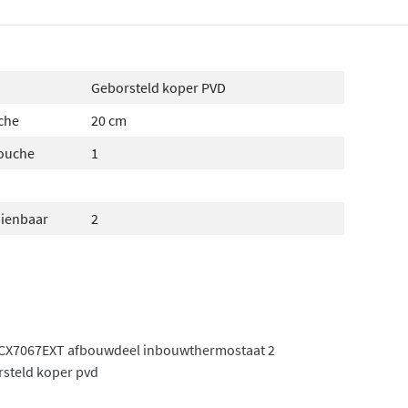
Geborsteld koper PVD
che
20 cm
douche
1
dienbaar
2
 CX7067EXT afbouwdeel inbouwthermostaat 2
rsteld koper pvd