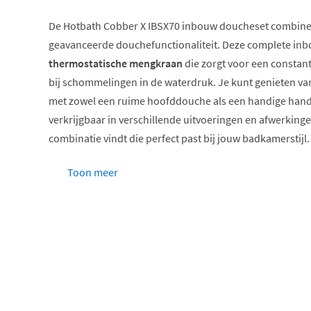
De Hotbath Cobber X IBSX70 inbouw doucheset combin
geavanceerde douchefunctionaliteit. Deze complete inb
thermostatische mengkraan
die zorgt voor een constan
bij schommelingen in de waterdruk. Je kunt genieten va
met zowel een ruime hoofddouche als een handige hand
verkrijgbaar in verschillende uitvoeringen en afwerkingen
combinatie vindt die perfect past bij jouw badkamerstijl.
Thermostatische bediening voor constante tempe
Toon meer
Verkrijgbaar met hoofddouche van 20cm of 30cm
Keuze uit ronde of staafhanddouche
Inclusief inbouwdeel voor eenvoudige montage
Meerdere afwerkingen beschikbaar
De Cobber X serie: industriële elegan
De
Cobber X collectie
van Hotbath staat bekend om zijn in