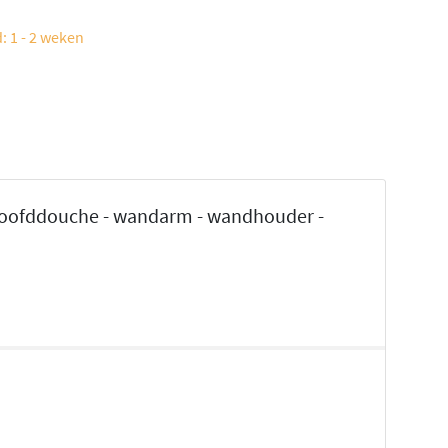
: 1 - 2 weken
hoofddouche - wandarm - wandhouder -