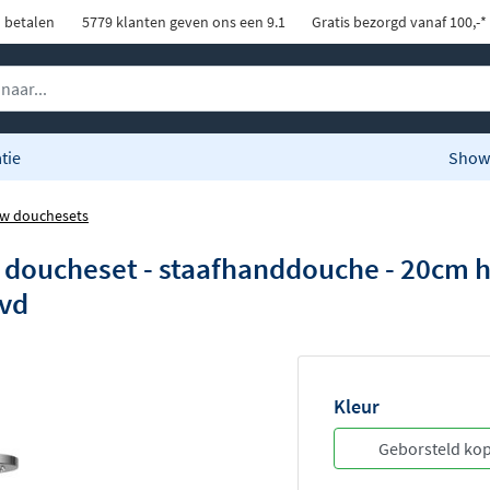
d betalen
5779 klanten geven ons een 9.1
Gratis bezorgd vanaf 100,-*
tie
Show
w douchesets
 doucheset - staafhanddouche - 20cm 
pvd
Kleur