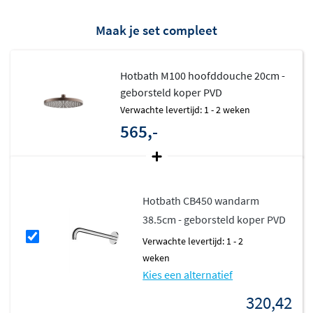
jouw wensen.
Maak je set compleet
Waterbesparend en comfortabel
douchen
Hotbath M100 hoofddouche 20cm -
geborsteld koper PVD
Deze hoofddouche is uitgerust met het
Hotbath Ecoair
Verwachte levertijd: 1 - 2 weken
system
, waardoor je geniet van een volle, krachtige
565,-
straal zonder verspilling. Het Shower Power System
zorgt voor een aangename waterdruk, zelfs bij lagere
waterleidingdruk. Zo combineer je duurzaamheid met
dagelijks comfort.
Hotbath CB450 wandarm
38.5cm - geborsteld koper PVD
Flexibele montage en installatie
Verwachte levertijd: 1 - 2
weken
De hoofddouche is geschikt voor zowel
wand- als
Kies een alternatief
plafondmontage
en heeft een standaard 1/2 inch
320,42
draadaansluiting. Let op: het inbouwdeel is niet