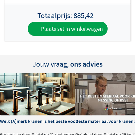
inbegrepen en dient apart te worden besteld. De
verstelbare kop maakt het eenvoudig om de waterstraal
Totaalprijs:
885,42
precies op jouw hoogte af te stellen.
Plaats set in winkelwagen
Jouw vraag,
ons advies
Welk (A)merk kranen is het beste voor je badkamer?
Beste materiaal voor kranen:
Geschreven door Daniel op 21 september
Geüpload door Daniel op 26 juni