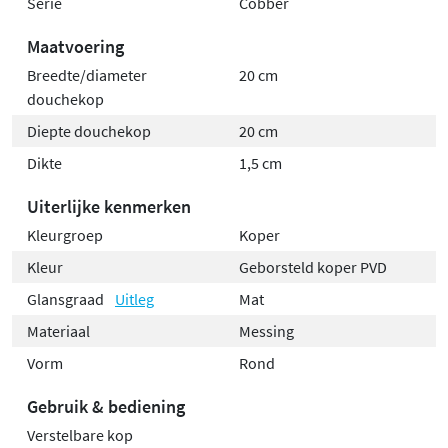
Serie
Cobber
Maatvoering
Breedte/diameter
20 cm
douchekop
Diepte douchekop
20 cm
Dikte
1,5 cm
Uiterlijke kenmerken
Kleurgroep
Koper
Kleur
Geborsteld koper PVD
Glansgraad
Uitleg
Mat
Materiaal
Messing
Vorm
Rond
Gebruik & bediening
Verstelbare kop