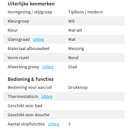
Uiterlijke kenmerken
Vormgeving / stijlgroep
Tijdloos / modern
Kleurgroep
Wit
Kleur
Mat wit
Glansgraad
Uitleg
Mat
Materiaal afbouwdeel
Messing
Vorm rozet
Rond
Afwerking greep
Uitleg
Glad
Bediening & functies
Bediening voor aan/uit
Drukknop
Thermostatisch
Uitleg
Geschikt voor bad
Geschikt voor douche
Aantal stopfuncties
Uitleg
3