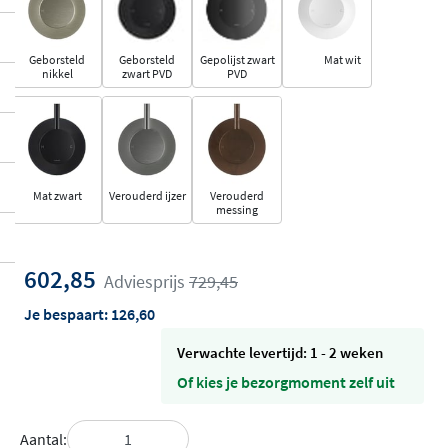
Geborsteld
Geborsteld
Gepolijst zwart
Mat wit
nikkel
zwart PVD
PVD
Mat zwart
Verouderd ijzer
Verouderd
messing
602,85
Adviesprijs
729,45
Je bespaart:
126,60
Verwachte levertijd: 1 - 2 weken
Of kies je bezorgmoment zelf uit
Aantal: