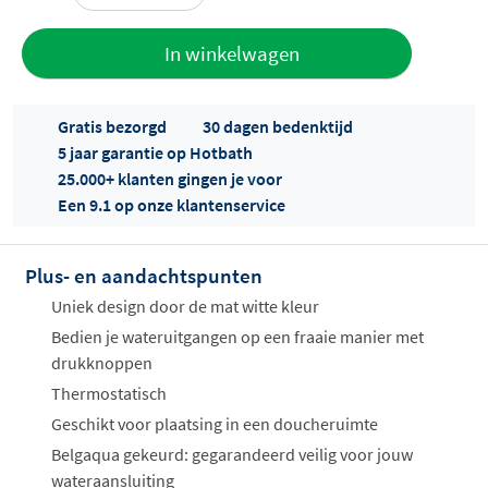
Toevoegen
In winkelwagen
aan offerte
Gratis bezorgd
30 dagen bedenktijd
5 jaar garantie op Hotbath
25.000+ klanten gingen je voor
Een 9.1 op onze klantenservice
Plus- en aandachtspunten
Offertes
ophalen...
Uniek design door de mat witte kleur
Bedien je wateruitgangen op een fraaie manier met
drukknoppen
Thermostatisch
Geschikt voor plaatsing in een doucheruimte
Belgaqua gekeurd: gegarandeerd veilig voor jouw
wateraansluiting