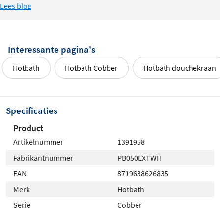
Lees blog
veiligheid, vooral in huishoudens met kinderen. De
thermostatische functie zorgt ervoor dat de
temperatuur stabiel blijft, zelfs bij drukschommelingen.
Interessante pagina's
Hotbath
Hotbath Cobber
Hotbath douchekraan
Specificaties
Product
Artikelnummer
1391958
Fabrikantnummer
PB050EXTWH
EAN
8719638626835
Merk
Hotbath
Serie
Cobber