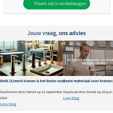
Plaats set in winkelwagen
garanderen. Het afbouwdeel is ontworpen volgens het
Hotbath Plumber Friendly systeem, wat de montage
eenvoudiger maakt voor installateurs.
De veelzijdige Cobber serie
Jouw vraag,
ons advies
De Hotbath Cobber collectie biedt een uitgebreid scala
aan kleuren en afwerkingen, van klassiek chroom en
geborsteld nikkel tot luxe PVD-coatings in geborsteld
koper, zwart of messing. Dankzij deze diversiteit kun je
een unieke badkamer creëren die perfect aansluit bij
jouw persoonlijke stijl. De Cobber serie combineert
Welk (A)merk kranen is het beste voor je badkamer?
Beste materiaal voor kranen:
Italiaans design met moderne technologie en
duurzaamheid.
Geschreven door Daniel op 21 september
Geüpload door Daniel op 26 juni
Lees blog
2024
Lees blog