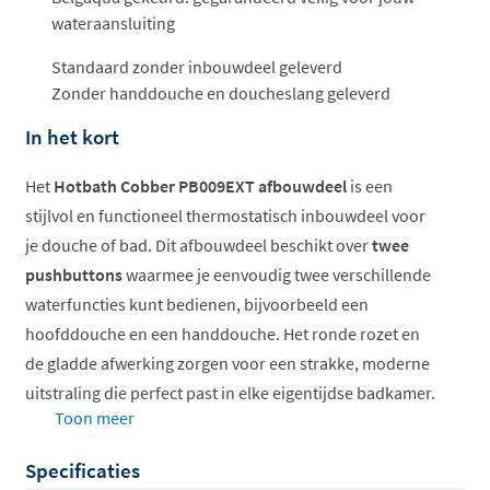
wateraansluiting
Standaard zonder inbouwdeel geleverd
Zonder handdouche en doucheslang geleverd
In het kort
Het
Hotbath Cobber PB009EXT afbouwdeel
is een
stijlvol en functioneel thermostatisch inbouwdeel voor
je douche of bad. Dit afbouwdeel beschikt over
twee
pushbuttons
waarmee je eenvoudig twee verschillende
waterfuncties kunt bedienen, bijvoorbeeld een
hoofddouche en een handdouche. Het ronde rozet en
de gladde afwerking zorgen voor een strakke, moderne
uitstraling die perfect past in elke eigentijdse badkamer.
Toon meer
Verkrijgbaar in talrijke kleuren uit de populaire Cobber
serie.
Specificaties