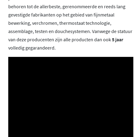
behoren tot de allerbeste, gerenommeerde en reeds lang
gevestigde fabrikanten op het gebied van fijnmetaal
bewerking, verchromen, thermostaat technologie,
assemblage, testen en douchesystemen. Vanwege de statuur
van deze producenten zijn alle producten dan ook
5 jaar
volledig gegarandeerd.