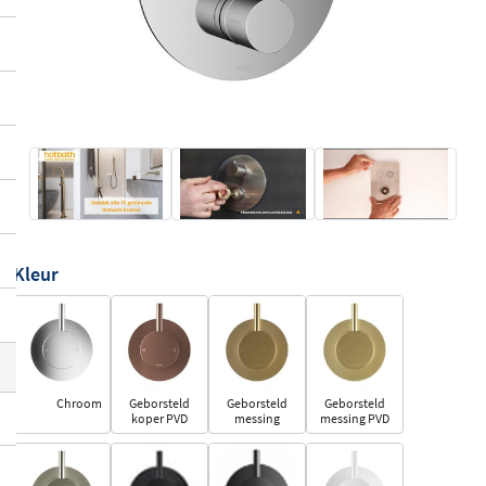
Kleur
Chroom
Geborsteld
Geborsteld
Geborsteld
koper PVD
messing
messing PVD