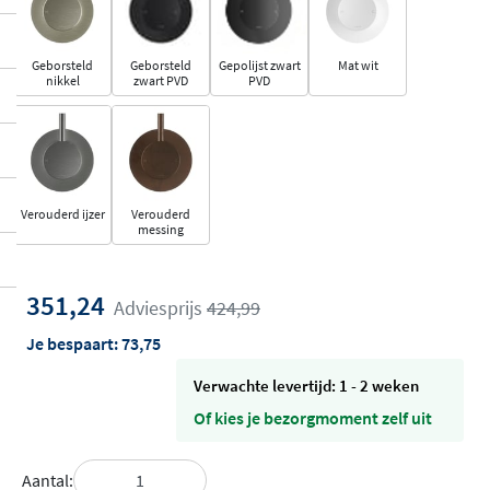
Geborsteld
Geborsteld
Gepolijst zwart
Mat wit
nikkel
zwart PVD
PVD
Verouderd ijzer
Verouderd
messing
351,24
Adviesprijs
424,99
Je bespaart:
73,75
Verwachte levertijd: 1 - 2 weken
Of kies je bezorgmoment zelf uit
Aantal: