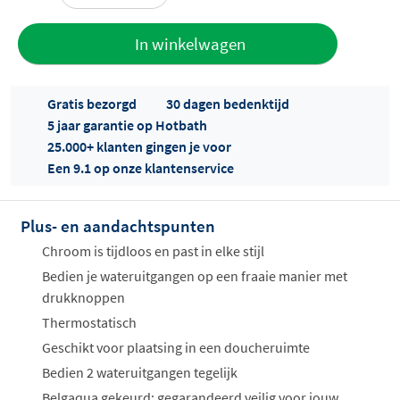
Toevoegen
In winkelwagen
aan offerte
Gratis bezorgd
30 dagen bedenktijd
5 jaar garantie op Hotbath
25.000+ klanten gingen je voor
Een 9.1 op onze klantenservice
Plus- en aandachtspunten
Offertes
ophalen...
Chroom is tijdloos en past in elke stijl
Bedien je wateruitgangen op een fraaie manier met
drukknoppen
Thermostatisch
Geschikt voor plaatsing in een doucheruimte
Bedien 2 wateruitgangen tegelijk
Belgaqua gekeurd: gegarandeerd veilig voor jouw