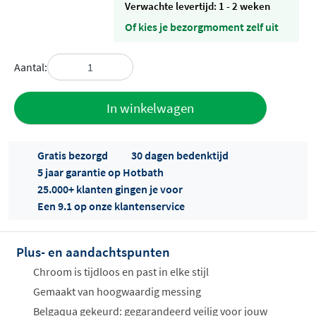
Verwachte levertijd: 1 - 2 weken
Of kies je bezorgmoment zelf uit
Aantal:
Toevoegen
In winkelwagen
aan offerte
Gratis bezorgd
30 dagen bedenktijd
5 jaar garantie op Hotbath
25.000+ klanten gingen je voor
Een 9.1 op onze klantenservice
Plus- en aandachtspunten
Offertes
ophalen...
Chroom is tijdloos en past in elke stijl
Gemaakt van hoogwaardig messing
Belgaqua gekeurd: gegarandeerd veilig voor jouw