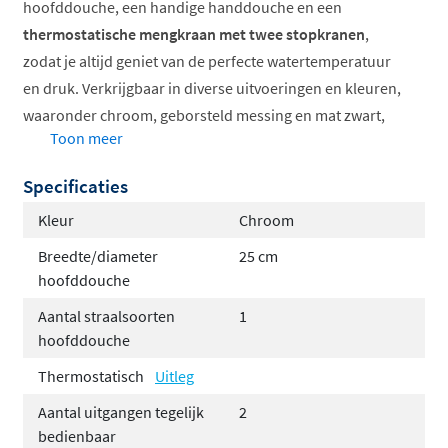
hoofddouche, een handige handdouche en een
thermostatische mengkraan met twee stopkranen
,
zodat je altijd geniet van de perfecte watertemperatuur
en druk. Verkrijgbaar in diverse uitvoeringen en kleuren,
waaronder chroom, geborsteld messing en mat zwart,
Toon meer
past deze doucheset naadloos in elke moderne
badkamer. Het inbouwdeel is inbegrepen, waardoor je
Specificaties
direct aan de slag kunt met de installatie.
Kleur
Chroom
Thermostatische kraan met twee stopkranen
Breedte/diameter
25 cm
Hoofddouche van 20, 25 of 30 cm
hoofddouche
Keuze uit staaf- of ronde handdouche
Aantal straalsoorten
1
Met glijstang of wandhouder
hoofddouche
Inbouwdeel inbegrepen
Thermostatisch
Uitleg
Verkrijgbaar in verschillende kleuren
Aantal uitgangen tegelijk
2
De Hotbath Cobber-serie: modern en
bedienbaar