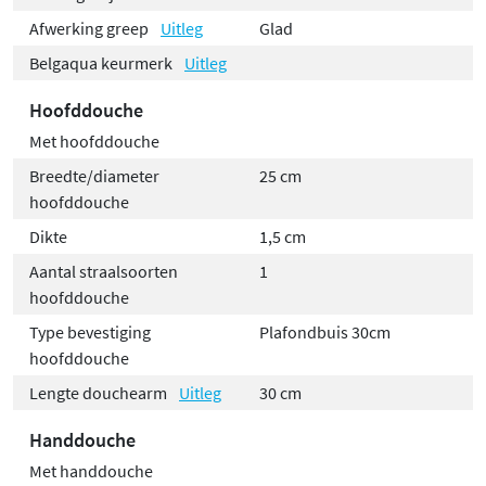
Afwerking greep
Uitleg
Glad
Belgaqua keurmerk
Uitleg
Hoofddouche
Met hoofddouche
Breedte/diameter
25 cm
hoofddouche
Dikte
1,5 cm
Aantal straalsoorten
1
hoofddouche
Type bevestiging
Plafondbuis 30cm
hoofddouche
Lengte douchearm
Uitleg
30 cm
Handdouche
Met handdouche