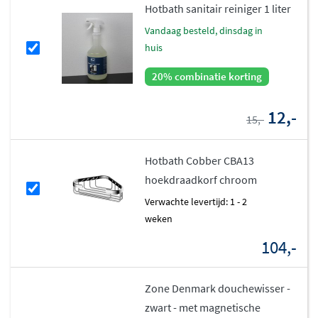
Hotbath sanitair reiniger 1 liter
vandaag besteld, dinsdag in
huis
20% combinatie korting
12,-
15,-
Hotbath Cobber CBA13
hoekdraadkorf chroom
Verwachte levertijd: 1 - 2
weken
104,-
Zone Denmark douchewisser -
zwart - met magnetische