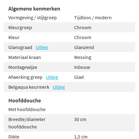
Algemene kenmerken
Vormgeving / stijlgroep
Tijdloos / modern
Kleurgroep
Chroom
Kleur
Chroom
Glansgraad
Uitleg
Glanzend
Materiaal kraan
Messing
Montagewijze
Inbouw
Afwerking greep
Uitleg
Glad
Belgaqua keurmerk
Uitleg
Hoofddouche
Met hoofddouche
Breedte/diameter
30 cm
hoofddouche
Dikte
1,5 cm