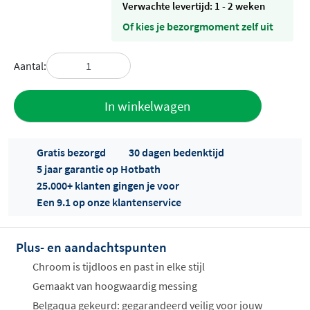
Verwachte levertijd: 1 - 2 weken
Of kies je bezorgmoment zelf uit
Aantal:
Toevoegen
In winkelwagen
aan offerte
Gratis bezorgd
30 dagen bedenktijd
5 jaar garantie op Hotbath
25.000+ klanten gingen je voor
Een 9.1 op onze klantenservice
Plus- en aandachtspunten
Offertes
ophalen...
Chroom is tijdloos en past in elke stijl
Gemaakt van hoogwaardig messing
Belgaqua gekeurd: gegarandeerd veilig voor jouw