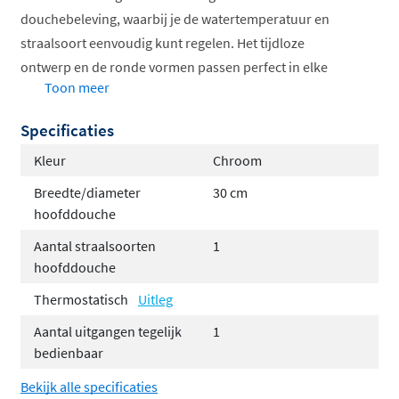
douchebeleving, waarbij je de watertemperatuur en
straalsoort eenvoudig kunt regelen. Het tijdloze
ontwerp en de ronde vormen passen perfect in elke
Toon meer
moderne badkamer, terwijl innovatieve systemen zoals
het Ecoair en Shower Power System zorgen voor
Specificaties
optimaal watergebruik.
Kleur
Chroom
Thermostatische kraan voor constante
Breedte/diameter
30 cm
temperatuur
hoofddouche
Inclusief inbouwdeel voor eenvoudige installatie
Aantal straalsoorten
1
Keuze uit verschillende hoofddouches en
hoofddouche
bevestigingen
Thermostatisch
Uitleg
Handdouche met meerdere straalsoorten
Ecoair en Shower Power technologie
Aantal uitgangen tegelijk
1
bedienbaar
Verkrijgbaar in verschillende afwerkingen
Bekijk alle specificaties
De Cobber collectie: Italiaanse