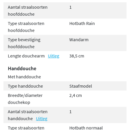
Aantal straalsoorten
1
hoofddouche
Type straalsoorten
Hotbath Rain
hoofddouche
Type bevestiging
Wandarm
hoofddouche
Lengte douchearm
Uitleg
38,5 cm
Handdouche
Met handdouche
Type handdouche
Staafmodel
Breedte/diameter
2,4 cm
douchekop
Aantal straalsoorten
1
handdouche
Uitleg
Type straalsoorten
Hotbath normaal