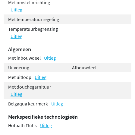
Met omstelinrichting
Uitleg
Met temperatuurregeling
Temperatuurbegrenzing
Uitleg
Algemeen
Met inbouwdeel
Uitleg
Uitvoering
Afbouwdeel
Met uitloop
Uitleg
Met douchegarnituur
Uitleg
Belgaqua keurmerk
Uitleg
Merkspecifieke technologieën
Hotbath Flühs
Uitleg