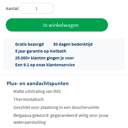
Aantal:
Toevoegen
In winkelwagen
aan offerte
Gratis bezorgd
30 dagen bedenktijd
5 jaar garantie op Hotbath
25.000+ klanten gingen je voor
Een 9.1 op onze klantenservice
Plus- en aandachtspunten
Offertes
ophalen...
Matte uitstraling van RVS
Thermostatisch
Geschikt voor plaatsing in een doucheruimte
Belgaqua gekeurd: gegarandeerd veilig voor jouw
wateraansluiting