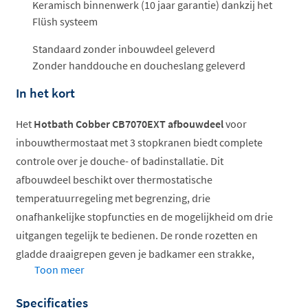
Keramisch binnenwerk (10 jaar garantie) dankzij het
Flüsh systeem
Standaard zonder inbouwdeel geleverd
Zonder handdouche en doucheslang geleverd
In het kort
Het
Hotbath Cobber CB7070EXT afbouwdeel
voor
inbouwthermostaat met 3 stopkranen biedt complete
controle over je douche- of badinstallatie. Dit
afbouwdeel beschikt over thermostatische
temperatuurregeling met begrenzing, drie
onafhankelijke stopfuncties en de mogelijkheid om drie
uitgangen tegelijk te bedienen. De ronde rozetten en
gladde draaigrepen geven je badkamer een strakke,
Toon meer
moderne uitstraling. Verkrijgbaar in een breed scala aan
kleuren, van mat zwart tot luxueus gepolijst messing
Specificaties