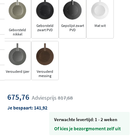
Geborsteld
Gepolijst zwart
Mat wit
Geborsteld
zwart PVD
PVD
nikkel
Verouderd ijzer
Verouderd
messing
675,76
Adviesprijs
817,68
Je bespaart:
141,92
Verwachte levertijd: 1 - 2 weken
Of kies je bezorgmoment zelf uit