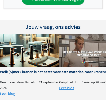
gezinnen met kinderen. De gladde draaigrepen zijn
prettig in gebruik en de thermostatische regeling
reageert snel op temperatuurwisselingen. Het Hotbath
Flühs systeem zorgt voor een nette, strakke afwerking
Jouw vraag,
ons advies
tegen de wand.
Let op: alleen afbouwdeel
Dit product is een
afbouwdeel zonder inbouwdeel
. Het
inbouwdeel (thermostaat met drie uitgangen) dient
apart besteld te worden en moet tijdens de bouwfase
ingemetseld worden. Dit afbouwdeel wordt na het
Welk (A)merk kranen is het beste voor je badkamer?
Beste materiaal voor kranen:
tegelwerk geplaatst en afgewerkt. Zorg dat je loodgieter
tijdig het juiste inbouwdeel installeert voor een
Geschreven door Daniel op 21 september
Geüpload door Daniel op 26 juni
probleemloos eindresultaat.
Lees blog
2024
Lees blog