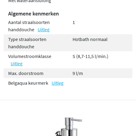
Met wateraansluiting
Algemene kenmerken
Aantal straalsoorten
1
handdouche
Uitleg
Type straalsoorten
Hotbath normaal
handdouche
Volumestroomklasse
S (8,7-11,5 l/min.)
Uitleg
Max. doorstroom
9 l/m
Belgaqua keurmerk
Uitleg