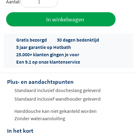
Aantal:
Toevoegen
In winkelwagen
aan offerte
Gratis bezorgd
30 dagen bedenktijd
5 jaar garantie op Hotbath
25.000+ klanten gingen je voor
Een 9.1 op onze klantenservice
Plus- en aandachtspunten
Offertes
ophalen...
Standaard inclusief doucheslang geleverd
Standaard inclusief wandhouder geleverd
Handdouche kan niet gekanteld worden
Zonder wateraansluiting
In het kort