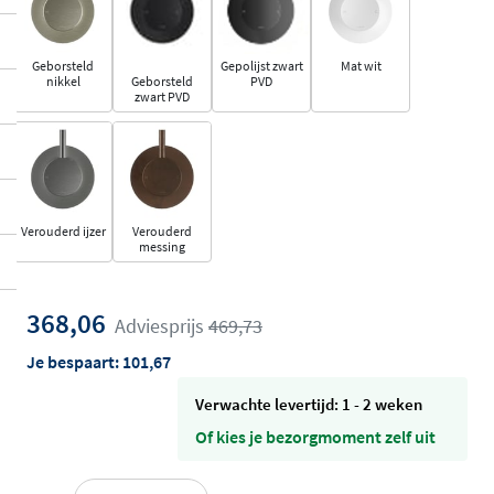
Geborsteld
Gepolijst zwart
Mat wit
nikkel
Geborsteld
PVD
zwart PVD
Verouderd ijzer
Verouderd
messing
368,06
Adviesprijs
469,73
Je bespaart:
101,67
Verwachte levertijd: 1 - 2 weken
Of kies je bezorgmoment zelf uit