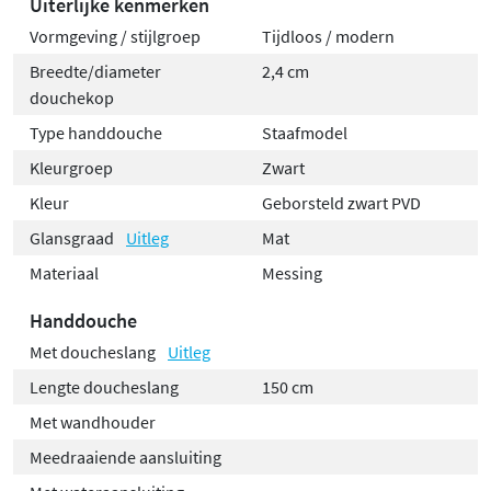
Uiterlijke kenmerken
Vormgeving / stijlgroep
Tijdloos / modern
Breedte/diameter
2,4 cm
douchekop
Type handdouche
Staafmodel
Kleurgroep
Zwart
Kleur
Geborsteld zwart PVD
Glansgraad
Uitleg
Mat
Materiaal
Messing
Handdouche
Met doucheslang
Uitleg
Lengte doucheslang
150 cm
Met wandhouder
Meedraaiende aansluiting