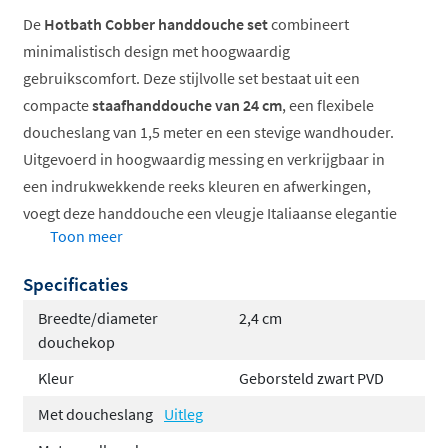
De
Hotbath Cobber handdouche set
combineert
minimalistisch design met hoogwaardig
gebruikscomfort. Deze stijlvolle set bestaat uit een
compacte
staafhanddouche van 24 cm
, een flexibele
doucheslang van 1,5 meter en een stevige wandhouder.
Uitgevoerd in hoogwaardig messing en verkrijgbaar in
een indrukwekkende reeks kleuren en afwerkingen,
voegt deze handdouche een vleugje Italiaanse elegantie
Toon meer
toe aan je doucheruimte.
Specificaties
Staafmodel handdouche, diameter 24 mm
Inclusief 150 cm doucheslang
Breedte/diameter
2,4 cm
Met wandhouder voor eenvoudige montage
douchekop
Waterbesparende volumestroomklasse B of S
Kleur
Geborsteld zwart PVD
Verkrijgbaar in diverse kleuren
Met doucheslang
Uitleg
De Cobber collectie: Italiaanse